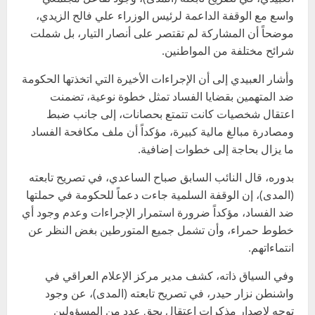
واسع مع الوقفة الداعمة لرئيس الوزراء علي فالح الزيدي،
موضحاً أن المشاركة لم تقتصر على أنصار التيار، بل شملت
شرائح مختلفة من المواطنين.
وأشار العبيدي إلى أن الإجراءات الأخيرة التي اتخذتها الحكومة
ضد المتهمين بقضايا الفساد تمثل خطوة نوعية، تضمنت
اعتقال شخصيات كانت تتمتع بحصانات، إلى جانب ضبط
ومصادرة مبالغ مالية كبيرة، مؤكداً أن ملف مكافحة الفساد
ما يزال بحاجة إلى خطوات إضافية.
بدوره، قال النائب السابق صباح الساعدي، في تصريح تابعته
(المدى)، إن الوقفة السلمية جاءت دعماً للحكومة في حملتها
ضد الفساد، مؤكداً ضرورة استمرار الإجراءات وعدم وجود أي
خطوط حمراء، وأن تشمل جميع المتورطين بغض النظر عن
انتماءاتهم.
وفي السياق ذاته، كشف مدير مركز الإعلام العراقي في
واشنطن نزار حيدر، في تصريح تابعته (المدى)، عن وجود
توجه لإصدار مذكرات اعتقال بحق عدد من المسؤولين