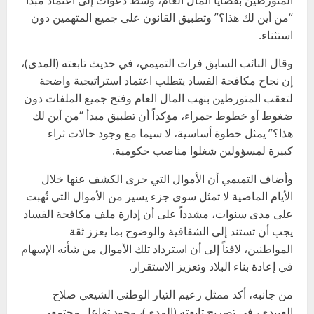
المتورطين بقضايا المال العام، وسط دعوات إلى اعتماد مبدأ
“من أين لك هذا؟” وتطبيق القانون على جميع المتهمين دون
استثناء.
وقال النائب السابق فرات التميمي، في حديث تابعته (المدى)،
إن نجاح مكافحة الفساد يتطلب اعتماد استراتيجية واضحة
لتعقب المتورطين بنهب المال العام وفتح جميع الملفات دون
ضغوط أو خطوط حمراء، مؤكداً أن تطبيق مبدأ “من أين لك
هذا؟” يمثل خطوة أساسية، لا سيما مع وجود حالات ثراء
كبيرة لمسؤولين شغلوا مناصب حكومية.
وأضاف التميمي أن الأموال التي جرى الكشف عنها خلال
الأيام الماضية لا تمثل سوى جزء يسير من الأموال التي نُهبت
على مدى سنوات، مشدداً على أن إدارة ملف مكافحة الفساد
يجب أن تستند إلى الشفافية والوضوح بما يعزز ثقة
المواطنين، لافتاً إلى أن استرداد تلك الأموال من شأنه الإسهام
في إعادة بناء البلاد وتعزيز الاستقرار.
من جانبه، أكد ممثل زعيم التيار الوطني الشيعي صلاح
العبيدي، في تصريح تابعته (المدى)، وجود تفاعل مجتمعي