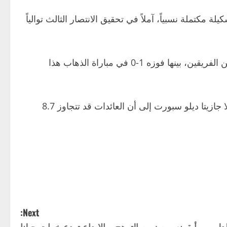
وض الديربي رقم 230 بتشكيلة مكتملة نسبياً، آملاً في تحقيق الانتصار الثالث توالياً
ويعيش ميلان فترة جيدة أمام إنتر في المواجهات المباشرة، إذ فاز في أربع مباريات ولم يخسر في آخر ست مواجهات بين الفريقين، بينها فوزه 1-0 في مباراة الذهاب هذا
ا جازيتا ديلو سبورت
إلى أن العائدات قد تتجاوز 8.7
Next:
دليمي.. أيقونه من زمن التوهج والإبداع تودع خيبات جيلنا