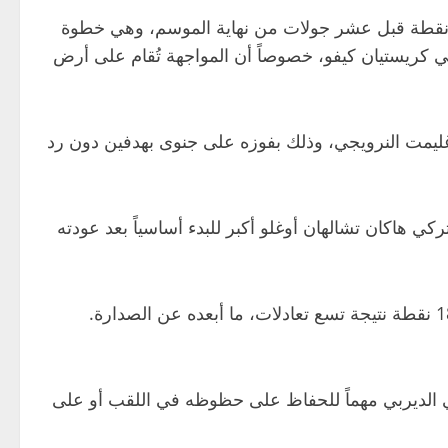
خل إنتر المباراة متصدراً برصيد 67 نقطة وبفارق 10 نقاط عن ميلان الوصيف، ما يمنحه فرصة توسيع الفارق إلى 13 نقطة قبل عشر جولات من نهاية الموسم، وهي خطوة
ني
كريستيان كيفو
، خصوصاً أن المواجهة تُقام على أرض
غليمت
النرويجي، وذلك بفوزه على
جنوى
بهدفين دون رد
لتركي
هاكان تشالهان أوغلو
أكبر للبدء أساسياً بعد عودته
في المقابل، يدخل ميلان اللقاء برصيد 57 نقطة، وهو أقل فرق الدوري خسارة هذا الموسم بخسارتين فقط، لكنه أهدر 18 نقطة نتيجة تسع تعادلات، ما أبعده عن الصدارة.
ي الديربي مهماً للحفاظ على حظوظه في اللقب أو على