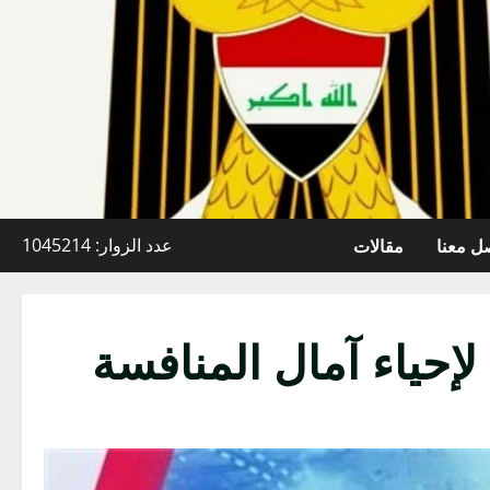
ل معنا
مقالات
عدد الزوار: 1045214
إحياء آمال المنافسة