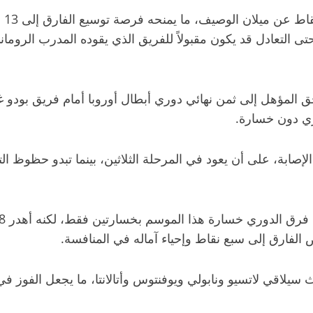
ويد
تى التعادل قد يكون مقبولاً للفريق الذي يقوده المدرب الروما
حق المؤهل إلى ثمن نهائي
دوري أبطال أوروبا
أمام فريق
بودو 
إصابة، على أن يعود في المرحلة الثلاثين، بينما تبدو حظوظ ا
 الفارق إلى سبع نقاط وإحياء آماله في المنافسة.
يث سيلاقي
لاتسيو
و
نابولي
و
يوفنتوس
و
أتالانتا
، ما يجعل الفوز ف