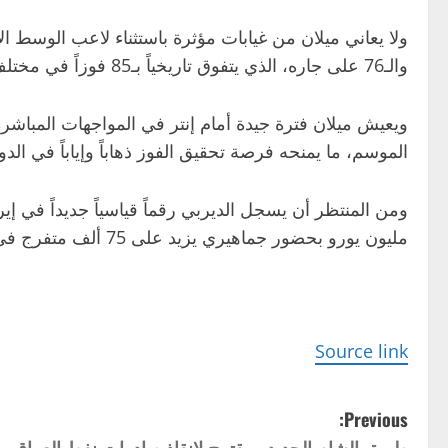
ولا يعاني ميلان من غيابات مؤثرة باستثناء لاعب الوسط ا
والـ76 على جاره، الذي يتفوق تاريخياً بـ85 فوزاً في مختلف المسابقات.
الموسم، ما يمنحه فرصة تحقيق الفوز ذهاباً وإياباً في الدوري 
ومن المنتظر أن يسجل الديربي رقماً قياسياً جديداً في إي
مليون يورو بحضور جماهيري يزيد على 75 ألف متفرج في ملعب سان سيرو.
Source link
P
Previous:
طريق الشام الجديد.. مقترح لإنقاذ صادرات نفط العراق