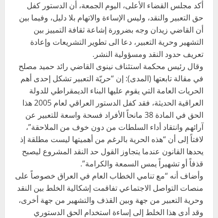
أكد مجلس القضاء الأعلى، اليوم الجمعة، أن الدستور كفل
حق التعبير والنقد، وليس الإساءة والاتهام بلا دليل، وفيما بين
أن القاضي زيدان وجه بضرورة إشاعة ثقافة التمييز بين
التشهير وحرية التعبير، دعا الى تطوير التشريعات وإعادة
تعريف حدود النقد ومسؤولية النشر.
وقال رئيس محكمة استئناف نينوى القاضي رائد حميد مصلح
في مقالة تابعتها (المدى): إن “حريّة التعبير تشكل إحدى أهم
الحريات العامة التي يقوم عليها البناء الديمقراطي للدولة
العراقية الحديثة، فقد كفل الدستور العراقي لعام 2005 هذا
الحق في المادة 38 مانحاً الأفراد فسحة واسعة للتعبير عن
آرائهم وانتقاد أداء السلطات من دون خوف من الملاحقة”،
لافتاً إلى أن “هذه الحرية بالرغم من أهميتها ليست مطلقة إذ
يحدها القانون عندما يتجاوز القول حد النقد المشروع ليصبح
قذفاً أو تشهيراً يمس السمعة والكرامة”.
وأضاف أنه “مع تنامي الخطاب العام في العراق خصوصاً على
منصات التواصل الاجتماعي تفاقمت إشكالية الخلط بين النقد
وحرية التعبير من جهة وبين القذف والتشهير من جهة أخرى،
وقد أدى هذا الخلط إلى إساءة استخدام الحق الدستوري