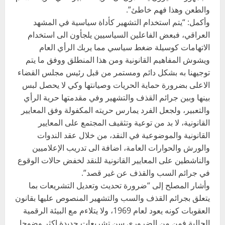
والطعن وهذا فهم خاطئ”.
وأكمل: “يتم استخدام التشهير كأداة سياسية في المشهد
العراقي، فبعض الفاعلين السياسيين يلجأون الى استخدام
الاتهامات كوسيلة ضغط سياسي مما يربك الرأي العام
ويشوش المفاهيم القانونية ومن هذا المنطلق ووفق ما يتم
توجيهنا به بشكل دائم ومستمر من قبل رئيس مجلس القضاء
الاعلى بضرورة حماية الحريات وصيانتها وكي لا يحصل لبس
بينها وبين جرائم القذف والتشهير وفي مقدمتها حرية الرأي
والتعبير، ولجعل الفرد يمارس حريته المكفولة وفق المعايير
القانونية، لا بد من توعية وتثقيف المجتمع على المعايير
القانونية والموضوعية في النقد، من خلال عقد الندوات
والورش والحوارات العامة، اضافة الى تدريب الإعلاميين
والناشطين على المعايير القانونية للنقد لخفض حالات الوقوع
في جرائم السب والقذف عن غير قصد”.
وأشار المصلح إلى “ضرورة تحديث وتعديل التشريعات بما
يتعلق بجرائم القذف والسب والتشهير المنصوص عليها بقانون
العقوبات كونه يعود لعام 1969، ولا يتلاءم مع البيئة الرقمية
الحالية فمن من الضروري سن تشريعات جديدة اكثر وضوحا