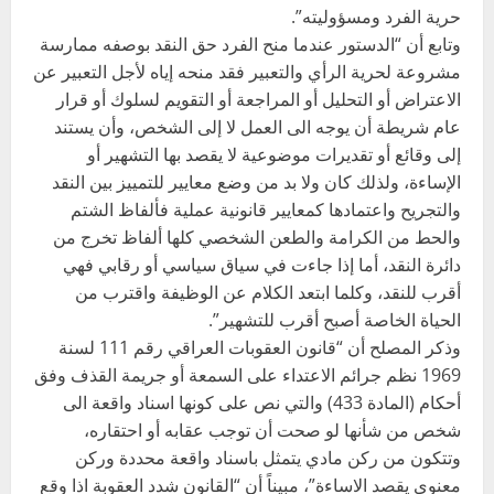
حرية الفرد ومسؤوليته”.
وتابع أن “الدستور عندما منح الفرد حق النقد بوصفه ممارسة
مشروعة لحرية الرأي والتعبير فقد منحه إياه لأجل التعبير عن
الاعتراض أو التحليل أو المراجعة أو التقويم لسلوك أو قرار
عام شريطة أن يوجه الى العمل لا إلى الشخص، وأن يستند
إلى وقائع أو تقديرات موضوعية لا يقصد بها التشهير أو
الإساءة، ولذلك كان ولا بد من وضع معايير للتمييز بين النقد
والتجريح واعتمادها كمعايير قانونية عملية فألفاظ الشتم
والحط من الكرامة والطعن الشخصي كلها ألفاظ تخرج من
دائرة النقد، أما إذا جاءت في سياق سياسي أو رقابي فهي
أقرب للنقد، وكلما ابتعد الكلام عن الوظيفة واقترب من
الحياة الخاصة أصبح أقرب للتشهير”.
وذكر المصلح أن “قانون العقوبات العراقي رقم 111 لسنة
1969 نظم جرائم الاعتداء على السمعة أو جريمة القذف وفق
أحكام (المادة 433) والتي نص على كونها اسناد واقعة الى
شخص من شأنها لو صحت أن توجب عقابه أو احتقاره،
وتتكون من ركن مادي يتمثل باسناد واقعة محددة وركن
معنوي يقصد الاساءة”، مبيناً أن “القانون شدد العقوبة اذا وقع