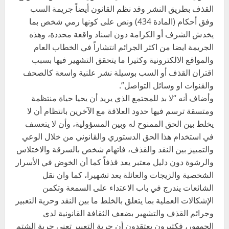
القذف بطريق النشر وقد نظم القانون أيضاً جريمة السب
وفق أحكام (المادة 434) ونص على كونها رمي شخص بما
يخدش الشرف أو الكرامة دون اسناد واقعة محددة، وهذه
الجريمة ايضا من اكثر الجرائم انتشاراً في الخطاب العام
والمواقع الالكترونية وكثيرا ما يتحقق التشهير فيها بسبب
اقتران القذف أو السب بوسيلة نشر علنية واسعة كالصحف
والقنوات او وسائل التواصل”.
وأضاف أنه “لا بد للمجتمع الذي يريد أن يحيا حياة منتظمة
ومتسقة ترسم فيها حدود العلاقة مع الآخرين بانتظام أن لا
يخلط بين الحق الممنوح له وبين المسؤولية، وأن لا يتعسف
في استخدام هذا الحق الدستوري والقانوني من خلال الوعي
والتمييز بين النقد والقذف، فاتهام شخص بالسرقة والاختلاس
والرشوة دون دليل معتبر يعد قذفاً كما أن الخوض في الأسرار
الشخصية والزيجات والعائلة يعد تشهيرا، كما وان نقل
الشائعات يندرج في باب الاعتداء على السمعة وتكمن
الإشكالات العملية بما يتعلق بالخلط ما بين النقد وحرية التعبير
وجرائم القذف والتشهير بضعف الثقافة القانونية لدى
الجمهور، فكثيرون يعتقدون أن حرية التعبير تعني حرية الشتم