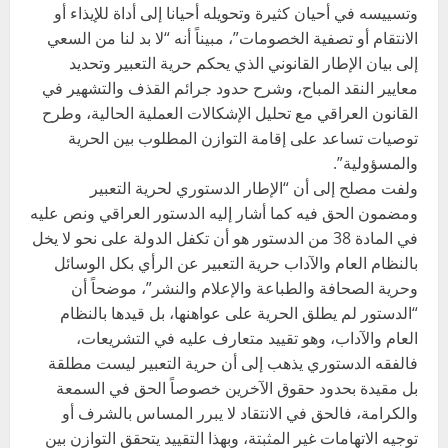
وتسييسه في أحيان كثيرة وتحويله أحيانا إلى أداة للإيذاء أو
الانتقام أو تصفية الخصومات”، مبيناً أنه “لا بد لنا من السعي
إلى بيان الإطار القانوني الذي يحكم حرية التعبير وتحديد
معايير النقد المباح، وشرح حدود جرائم القذف والتشهير في
القانون العراقي مع تحليل الإشكالات العملية الحالية، وطرح
توصيات تساعد على إقامة التوازن المطلوب بين الحرية
والمسؤولية”.
ولفت مصلح إلى أن “الإطار الدستوري لحرية التعبير
ومضمون الحق فيه كما أشار إليه الدستور العراقي ونص عليه
في المادة 38 من الدستور هو أن تكفل الدولة على نحو لا يخل
بالنظام العام والآداب حرية التعبير عن الرأي بكل الوسائل
وحرية الصحافة والطباعة والإعلام والنشر”، موضحاً أن
“الدستور لم يطلق الحرية على عواهنها، بل قيدها بالنظام
العام والآداب، وهو تقييد متعارف عليه في التشريعات،
فالفقه الدستوري يذهب إلى أن حرية التعبير ليست مطلقة
بل مقيدة بحدود حقوق الآخرين خصوصاً الحق في السمعة
والكرامة، فالحق في الانتقاد لا يبرر المساس بالشرف أو
توجيه الاتهامات غير المثبتة، وبهذا التقييد يتحقق التوازن بين