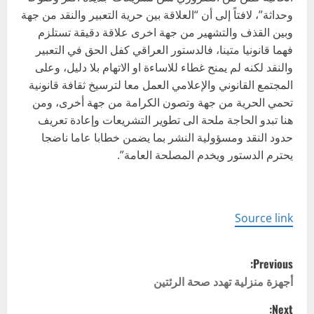
وحداثة”، لافتاً إلى أن “العلاقة بين حرية التعبير والنقد من جهة
وبين القذف والتشهير من جهة اخرى علاقة دقيقة تستلزم
فهما قانونيا متينا، فالدستور العراقي كفل الحق في التعبير
والنقد لكنه لم يمنح غطاء للاساءة او الاتهام بلا دليل، وعلى
المجتمع القانوني والإعلامي العمل معا لترسيخ ثقافة قانونية
تحمي الحرية من جهة وتصون الكرامة من جهة أخرى، ‎ومن
هنا تبدو الحاجة ملحة الى تطوير التشريعات وإعادة تعريف
حدود النقد ومسؤولية النشر بما يضمن خطابا عاما ناضجا
يحترم الدستور ويخدم المصلحة العامة”.
Source link
P
Previous:
o
أجهزة منزلية تهدد صحة الرئتين
Next: