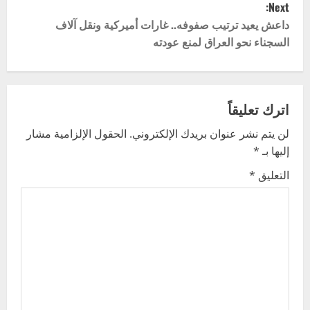
Next:
t
داعش يعيد ترتيب صفوفه.. غارات أميركية ونقل آلاف
السجناء نحو العراق لمنع عودته
n
a
v
اترك تعليقاً
لن يتم نشر عنوان بريدك الإلكتروني.
الحقول الإلزامية مشار
i
إليها بـ
*
g
التعليق
*
a
t
i
o