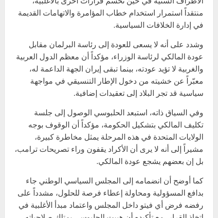
الأطراف السنية في حين تُحسم قرارات أخرى بالأغلبية،
منتقداً استمرار استخدام خطاب المؤامرة والاتهامات القديمة
في إدارة الخلافات السياسية.
وشدد على أنه لا يسعى للعودة إلى رئاسة البرلمان مقابل
عودة المالكي لرئاسة الوزراء، مؤكداً أن معظم الدول العربية
والغربية لا تؤيد عودته، بينما تبقى إيران الجهة الداعمة له،
معبّراً عن خشيته من دخول الإطار التنسيقي في مواجهة
سياسية قد تجر البلاد إلى تعقيدات إضافية.
وفي السياق ذاته، استبعد الحلبوسي الوصول إلى جلسة
تكليف المالكي بتشكيل الحكومة، مؤكداً أن الوقوف بوجه
الولايات المتحدة في هذه المرحلة يمثل مخاطرة كبيرة،
مشيراً إلى أنه لا يرى أن الأكراد يقفون وراء تصريحات ترامب،
بل إن بعضهم يشجع عودة المالكي.
كما أوضح أن انضمامه إلى المجلس السياسي الوطني جاء
بدافع المسؤولية ومحاولة إعطاء فرصة للحلول، مشدداً على
رفضه فرض أي فيتو داخل المجلس واعتماد مبدأ الأغلبية في
اتخاذ القرار، مع تأكيده أن هيبت الحلبوسي يمتلك صلاحياته