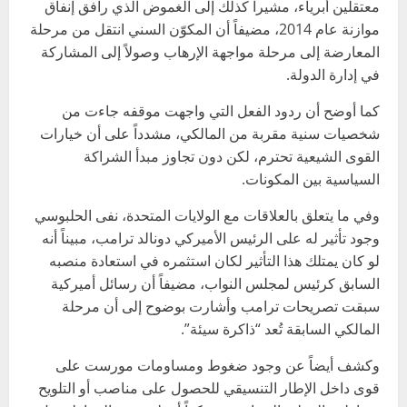
معتقلين أبرياء، مشيراً كذلك إلى الغموض الذي رافق إنفاق
موازنة عام 2014، مضيفاً أن المكوّن السني انتقل من مرحلة
المعارضة إلى مرحلة مواجهة الإرهاب وصولاً إلى المشاركة
في إدارة الدولة.
كما أوضح أن ردود الفعل التي واجهت موقفه جاءت من
شخصيات سنية مقربة من المالكي، مشدداً على أن خيارات
القوى الشيعية تحترم، لكن دون تجاوز مبدأ الشراكة
السياسية بين المكونات.
وفي ما يتعلق بالعلاقات مع الولايات المتحدة، نفى الحلبوسي
وجود تأثير له على الرئيس الأميركي دونالد ترامب، مبيناً أنه
لو كان يمتلك هذا التأثير لكان استثمره في استعادة منصبه
السابق كرئيس لمجلس النواب، مضيفاً أن رسائل أميركية
سبقت تصريحات ترامب وأشارت بوضوح إلى أن مرحلة
المالكي السابقة تُعد “ذاكرة سيئة”.
وكشف أيضاً عن وجود ضغوط ومساومات مورست على
قوى داخل الإطار التنسيقي للحصول على مناصب أو التلويح