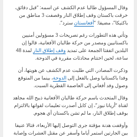
وقال المسؤول طالبا عدم الكشف عن اسمه: “قبل دقائق،
خرقت باكستان وقف إطلاق النار وقصفت 3 مناطق من
باكتيكا”، مضيفا: “
أفغانستان
سترد”.
وتأتي هذه التطورات رغم تصريحات 3 مسؤولين أمنيين
باكستانيين ومصدر من حركة طالبان الأفغانية، قالوا إن
البلدين اتفقتا الجمعة على تمديد
وقف إطلاق النار
لمدة 48
ساعة، لحين اختتام محادثات مقررة في الدوحة.
وذكرت المصادر، التي طلبت عدم الكشف عن هويتها، أن
وفدا باكستانيا وصل بالفعل إلى
الدوحة
، بينما من المتوقع
وصول وفد أفغاني إلى العاصمة القطرية السبت.
وقال المتحدث باسم حركة طالبان الأفغانية ذبيح الله مجاهد
لقناة “أريانا نيوز”، إن كابل أصدرت تعليمات لقواتها بالالتزام
بوقف إطلاق النار، ما لم تشن باكستان أي هجوم.
وأوقفت هدنة مؤقتة جرى التوصل إليها الأربعاء، قتالا عنيفا
بين الجارتين استمر أياما وأسفر عن مقتل العشرات وإصابة