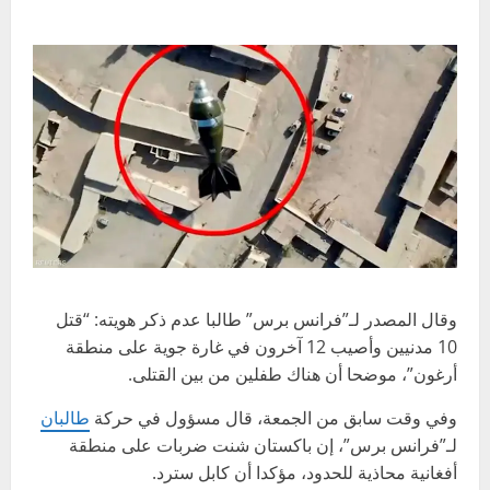
وقال المصدر لـ”فرانس برس” طالبا عدم ذكر هويته: “قتل
10 مدنيين وأصيب 12 آخرون في غارة جوية على منطقة
أرغون”، موضحا أن هناك طفلين من بين القتلى.
وفي وقت سابق من الجمعة، قال مسؤول في حركة
طالبان
لـ”فرانس برس”، إن باكستان شنت ضربات على منطقة
أفغانية محاذية للحدود، مؤكدا أن كابل سترد.