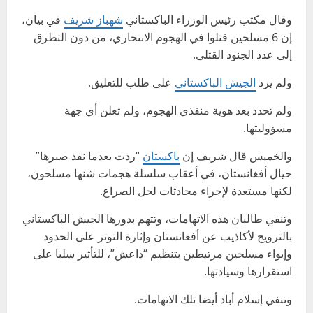
وقال مكتب رئيس الوزراء الباكستاني
شهباز شريف
في بيان،
إن 6 مسلحين قتلوا في الهجوم الانتحاري، من دون التطرق
إلى عدد الجنود القتلى.
ولم يرد
الجيش الباكستاني
على طلب للتعليق.
ولم تحدد بعد هوية منفذي الهجوم، ولم تعلن أي جهة
مسؤوليتها.
والخميس قال شريف إن
باكستان
“ردت بعدما نفد صبرها”
حيال أفغانستان، في أعقاب سلسلة هجمات شنها مسلحون،
لكنها مستعدة لإجراء محادثات لحل الصراع.
وتنفي طالبان هذه الاتهامات، وتتهم بدورها الجيش الباكستاني
بالترويج لأكاذيب عن أفغانستان وإثارة التوتر على الحدود
وإيواء مسلحين مرتبطين بتنظيم “داعش”، للتأثير سلبا على
استقرارها وسيادتها.
وتنفي إسلام أباد أيضا تلك الاتهامات.