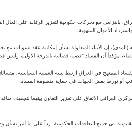
اق، بالتزامن مع تحركات حكومية لتعزيز الرقابة على المال ا
ترداد الأموال المنهوبة.
ه (المدى)، إن الأنباء المتداولة بشأن إمكانية عقد تسويات مع ب
ضاء، مؤكداً أن الفساد “قضية قضائية بالدرجة الأولى، وليس ق
لفساد الممنهج في العراق ارتبط ببنية العملية السياسية، متسائ
تلاعب أو تورط بعض الجهات في حماية منظومة الفساد.
مركزي العراقي الاتفاق على تعزيز التعاون بينهما لتجفيف مناف
القانونية في جميع التعاقدات الحكومية، رداً على ما أثير بشأ