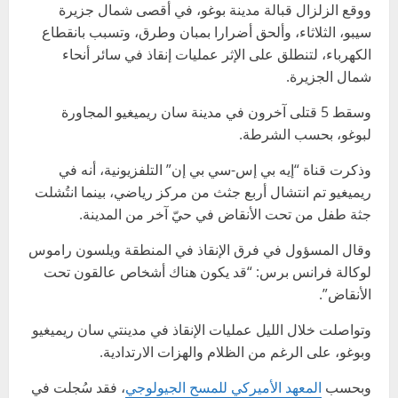
ووقع الزلزال قبالة مدينة بوغو، في أقصى شمال جزيرة
سيبو، الثلاثاء، وألحق أضرارا بمبان وطرق، وتسبب بانقطاع
الكهرباء، لتنطلق على الإثر عمليات إنقاذ في سائر أنحاء
شمال الجزيرة.
وسقط 5 قتلى آخرون في مدينة سان ريميغيو المجاورة
لبوغو، بحسب الشرطة.
وذكرت قناة “إيه بي إس-سي بي إن” التلفزيونية، أنه في
ريميغيو تم انتشال أربع جثث من مركز رياضي، بينما انتُشلت
جثة طفل من تحت الأنقاض في حيّ آخر من المدينة.
وقال المسؤول في فرق الإنقاذ في المنطقة ويلسون راموس
لوكالة فرانس برس: “قد يكون هناك أشخاص عالقون تحت
الأنقاض”.
وتواصلت خلال الليل عمليات الإنقاذ في مدينتي سان ريميغيو
وبوغو، على الرغم من الظلام والهزات الارتدادية.
وبحسب
المعهد الأميركي للمسح الجيولوجي
، فقد سُجلت في