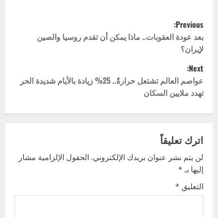
P
Previous:
o
بعد عودة العقوبات.. ماذا يمكن أن تقدم روسيا والصين
لإيران؟
s
Next:
t
عواصم العالم تشتعل حرارةً.. 25% زيادة بالأيام شديدة الحر
تهدد ملايين السكان
n
a
v
اترك تعليقاً
لن يتم نشر عنوان بريدك الإلكتروني.
الحقول الإلزامية مشار
i
إليها بـ
*
g
التعليق
*
a