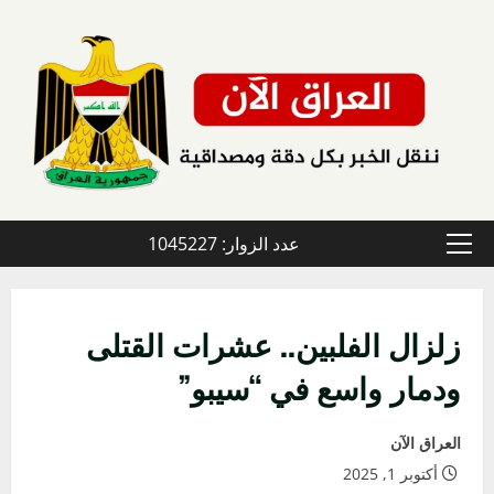
خطي
لى
لمحتوى
عدد الزوار: 1045227
القائمة
الأولية
زلزال الفلبين.. عشرات القتلى
ودمار واسع في “سيبو”
العراق الآن
أكتوبر 1, 2025