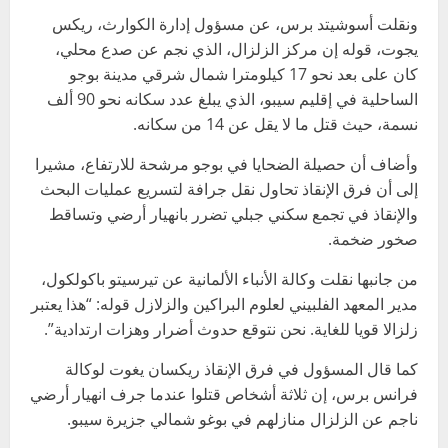
ونقلت أسوشيتد برس، عن مسؤول إدارة الكوارث، ريكس
يجوت، قوله إن مركز الزلزال، الذي نجم عن صدع محلي،
كان على بعد نحو 17 كيلومترا شمال شرقي مدينة بوجو
الساحلية في إقليم سيبو، الذي يبلغ عدد سكانه نحو 90 ألف
نسمة، حيث قتل ما لا يقل عن 14 من سكانه.
وأضاف أن حصيلة الضحايا في بوجو مرشحة للارتفاع، مشيرا
إلى أن فرق الإنقاذ تحاول نقل جرافة لتسريع عمليات البحث
والإنقاذ في تجمع سكني جبلي تضرر بانهيار أرضي وتساقط
صخور ضخمة.
من جانبها نقلت وكالة الأنباء الألمانية عن تيرسيتو باكولكول،
مدير المعهد الفلبيني لعلوم البراكين والزلازل قوله: “هذا يعتبر
زلزالا قويا للغاية. نحن نتوقع حدوث أضرار وهزات ارتدادية”.
كما قال المسؤول في فرق الإنقاذ ريكسان يغوت لوكالة
فرانس برس، إن ثلاثة أشخاص قتلوا عندما جرف انهيار أرضي
ناجم عن الزلزال منازلهم في بوغو شمالي جزيرة سيبو.