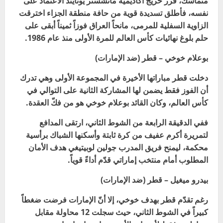
متماسك، قرر خريج أكاديمية مانشستر يونايتد الاعتماد على
نفسه، فأطلق تسديدة قوية من حافة منطقة الجزاء اخترقت
الزاوية السفلية للمرمى، مانحاً العراق فوزاً ثميناً أبقى على
حلم بلوغ نهائيات كأس العالم للمرة الأولى منذ عام 1986
.
بوعلام خوخي – قطر (ضد الإمارات)
دخلت قطر مباراتها الأخيرة في المجموعة الأولى وهي تدرك
أن الفوز فقط يضمن لها المشاركة الثانية على التوالي في
كأس العالم، وكان القائد بوعلام خوخي هو من فكّ العقدة
.
ففي الدقيقة الرابعة من الشوط الثاني، ارتقى المدافع
لتمريرة أكرم عفيف من كرة ثابتة وأسكنها الشباك برأسية
محكمة، ليمنح فريق المدرب جولين لوبيتيغي هدف الأمان
المطلوب أمام منتخب إماراتي قدّم أداءً قوياً
.
بيدرو ميغيل – قطر (ضد الإمارات)
رغم تقدّم قطر بهدف خوخي، إلا أنّ الإمارات فرضت ضغطاً
كبيراً في الشوط الثاني، حيث سجلت 12 محاولة مقابل