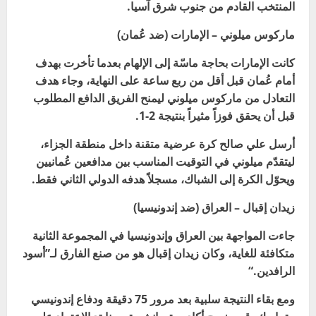
المنتخب القادم من جنوب شرق آسيا
.
ماركوس ميلوني – الإمارات (ضد عُمان)
كانت الإمارات بحاجة ماسّة إلى الإلهام بعدما تأخرت بهدف
أمام عُمان قبل أقل من ربع ساعة على النهاية، وجاء هدف
التعادل من ماركوس ميلوني ليمنح الفريق الدافع المطلوب
قبل أن يحقق فوزاً مثيراً بنتيجة 2-1
.
أرسل علي صالح كرة عرضية متقنة داخل منطقة الجزاء،
ليتقدّم ميلوني في التوقيت المناسب بين مدافعين عُمانيين
ويحوّل الكرة إلى الشباك، مسجلاً هدفه الدولي الثاني فقط
.
زيدان إقبال – العراق (ضد إندونيسيا)
جاءت المواجهة بين العراق وإندونيسيا في المجموعة الثانية
متكافئة للغاية، وكان زيدان إقبال هو من صنع الفارق لـ”أسود
الرافدين
“.
ومع بقاء النتيجة سلبية بعد مرور 75 دقيقة ودفاع إندونيسي