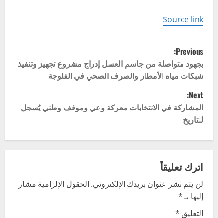
Source link
P
Previous:
o
بجهود متواصلة من جاسم العسل إدراج مشروع تجهيز وتنفيذ
شبكات مياه الأمطار والصرف الصحي في الفلوجة
s
Next:
t
المشاركة في الانتخابات معركة وعي وموقف وطني يُسجل
للتاريخ
n
a
v
اترك تعليقاً
لن يتم نشر عنوان بريدك الإلكتروني.
الحقول الإلزامية مشار
i
إليها بـ
*
g
التعليق
*