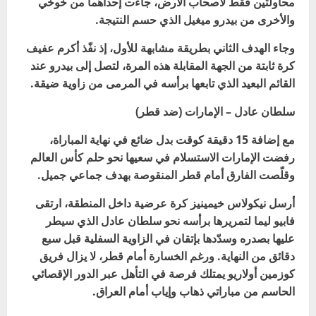
محاولتين فقط لأصحاب الأرض، جاءت إحداهما من خوخي
والأخرى من بيدرو ميغيل الذي حسم النتيجة
.
وجاء الهدف الثاني بطريقة مشابهة للأول، إذ نفّذ أكرم عفيف
كرة ثابتة من الجهة المقابلة هذه المرة، لتصل إلى بيدرو عند
القائم البعيد الذي تابعها برأسه في المرمى من زاوية ضيقة
.
سلطان عادل – الإمارات (ضد قطر)
مع إضافة 15 دقيقة كوقت بدل ضائع في نهاية المباراة،
رفضت الإمارات الاستسلام في سعيها نحو حلم كأس العالم
وقلّصت الفارق أمام قطر المنقوصة بهدف جماعي جميل
.
أرسل نيكولاس خيمينيز كرة عرضية داخل المنطقة، ارتقى
فابيو ليما لتمريرها برأسه نحو سلطان عادل الذي سيطر
عليها بصدره وسدّدها بإتقان في الزاوية السفلية قبل سبع
دقائق من النهاية. ورغم الخسارة أمام قطر، لا يزال فريق
كوزمين أولاريو يمتلك فرصة في التأهل عبر الدور الإقصائي
الحاسم من مباراتي ذهاب وإياب أمام العراق.