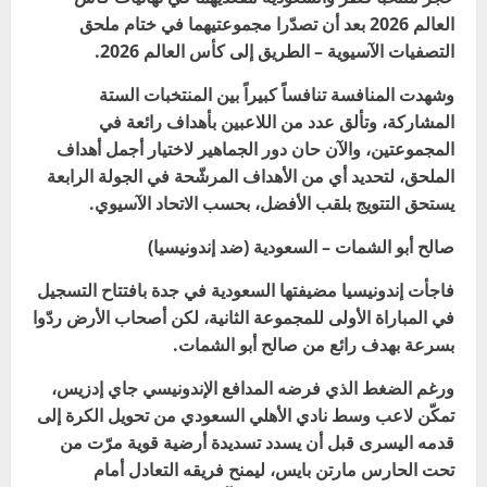
العالم 2026 بعد أن تصدّرا مجموعتيهما في ختام ملحق
التصفيات الآسيوية – الطريق إلى كأس العالم 2026
.
وشهدت المنافسة تنافساً كبيراً بين المنتخبات الستة
المشاركة، وتألق عدد من اللاعبين بأهداف رائعة في
المجموعتين، والآن حان دور الجماهير لاختيار أجمل أهداف
الملحق، لتحديد أي من الأهداف المرشّحة في الجولة الرابعة
يستحق التتويج بلقب الأفضل، بحسب الاتحاد الآسيوي
.
صالح أبو الشمات – السعودية (ضد إندونيسيا)
فاجأت إندونيسيا مضيفتها السعودية في جدة بافتتاح التسجيل
في المباراة الأولى للمجموعة الثانية، لكن أصحاب الأرض ردّوا
بسرعة بهدف رائع من صالح أبو الشمات
.
ورغم الضغط الذي فرضه المدافع الإندونيسي جاي إدزيس،
تمكّن لاعب وسط نادي الأهلي السعودي من تحويل الكرة إلى
قدمه اليسرى قبل أن يسدد تسديدة أرضية قوية مرّت من
تحت الحارس مارتن بايس، ليمنح فريقه التعادل أمام