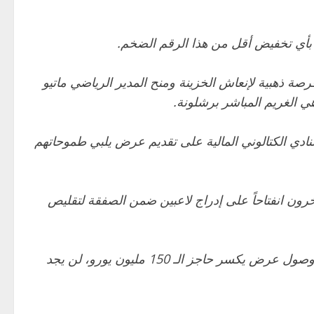
رصة ذهبية لإنعاش الخزينة ومنح المدير الرياضي ماتيو
هي الغريم المباشر برشلونة.
النادي الكتالوني المالية على تقديم عرض يلبي طموحاتهم
خرون انفتاحاً على إدراج لاعبين ضمن الصفقة لتقليص
وبناءً على هذه التعقيدات، لا يستبعد أتلتيكو مدريد سيناريو “البقاء الإجباري”؛ ففي حال أغلق سوق الانتقالات الصيفي دون وصول عرض يكسر حاجز الـ 150 مليون يورو، لن يجد