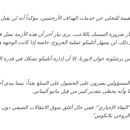
ار ضرورة التمسك باللاعب، يرى تيار آخر أن هذه الأزمة تمثل ف
ع ذلك، لن يسهل أتلتيكو عملية الخروج، خاصة إذا كانت الوجهة 
يس برشلونة خوان لابورتا، إلا أن إدارة أتلتيكو تشكك في قدرة 
المسؤولين يصرون على الحصول على المبلغ نقداً، بينما يبدي آ
أنه يحظى بتقدير كبير من قِبل ماتيو أليماني.
“الروخي بلانكوس”.