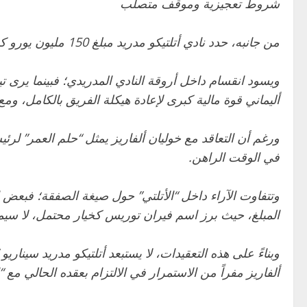
شروط تعجيزية وموقف متصلب
من جانبه، حدد نادي أتلتيكو مدريد مبلغ 150 مليون يورو كقيمة للتخلي عن خدمات الهداف الأرجنتيني، مؤكداً أنه لن يقبل بأي تخفيض أقل من هذا الرقم الضخم.
ويسود انقسام داخل أروقة النادي المدريدي؛ فبينما يرى تي
أليماني قوة مالية كبرى لإعادة هيكلة الفريق بالكامل، وم
ورغم أن التعاقد مع خوليان ألفاريز يمثل “حلم العمر” لرئ
في الوقت الراهن.
وتتفاوت الآراء داخل “الأتلتي” حول صيغة الصفقة؛ فبعض 
المبلغ، حيث برز اسم فيران توريس كخيار محتمل، لا سيما و
ألفاريز مفراً من الاستمرار في الالتزام بعقده الحالي مع 