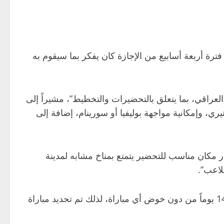
فترة أربعة أسابيع من الإجازة كان يفكر بما سيقوم به
لعراقي، بما يتعلق بالتحضيرات والتخطيط”، مشيراً إلى
ي، وإمكانية مواجهة بوليفيا أو سورينام، إضافة إلى
ر مكان مناسب للتحضير يتمتع بمناخ مشابه لمدينة
لاعب”.
وبيّن أن “المنتخب سيخوض مباراة ودية واحدة فقط قبل مواجهة الملحق العالمي”، مؤكداً أنه “لا يريد بقاء اللاعبين لمدة 14 يوماً من دون خوض أي مباراة، لذلك تم تحديد مباراة