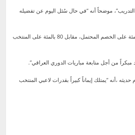
لتدريب”، موضحاً أنه “في حال سُئل اليوم عن تفضيله
وأكد أنه “سيحضر لمتابعة المنتخبين، وأن المنتخب السورينامي يشبه المنتخب الإندونيسي”، مبيناً أن “تركيزه بنسبة 20 بالمئة على الخصم المحتمل، مقابل 80 بالمئة على المنتخب
د مبكراً من أجل متابعة مباريات الدوري العراقي”.
حديثه ،أنه “يمتلك إيماناً كبيراً بقدرات لاعبي المنتخب