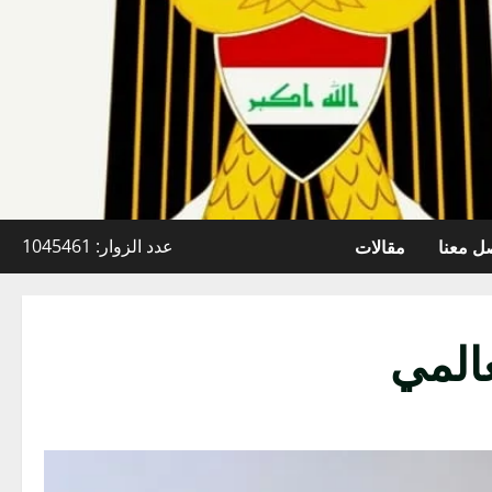
ل معنا
مقالات
عدد الزوار: 1045461
المي