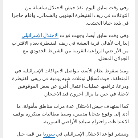
وفي وقت سابق اليوم، نفذ جيش الاحتلال سلسلة من
التوغلات في ريف القنيطرة الجنوبي والشمالي، وأقام حاجزا
في بلدة جباتا الخشب.
وفي وقت سابق أيضا، وجهت قوات
الاحتلال الإسرائيلي
إنذارات لأهالي قرية العشة في ريف القنيطرة بعدم الاقتراب
من الأراضي الزراعية القريبة من الشريط الحدودي مع
الجولان المحتل.
ومنذ سقوط نظام الأسد، تتواصل الانتهاكات الإسرائيلية في
المنطقة، حيث تُسجّل توغلات شبه يومية في ريفي القنيطرة
ودرعا، ترافقها عمليات اعتقال أُفرج عن بعض الموقوفين
لاحقا، في حين ما يزال آخرون قيد الاحتجاز.
كما استهدف جيش الاحتلال عدة مرات مناطق مأهولة، ما
أدى إلى وقوع ضحايا مدنيين، وسط مطالبات متكررة بوقف
الاعتداءات واحترام سيادة الأراضي السورية.
وتنتشر قواعد الاحتلال الإسرائيلي في
سوريا
من قمة جبل