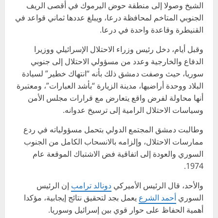
الشيخ وصولا إلى منطقة حوض اليرموك في أقصى الريف
الجنوبي المتاخم لمحافظة درعا، ويبلغ عددها ثماني قواعد في
القنيطرة وقاعدة واحدة في درعا.
وقبل أيام، دخل رئيس وزراء الاحتلال الإسرائيلي ووزيرا
الدفاع والخارجية وعدد من مسؤولي الاحتلال إلى جنوبي
سوريا، حيث وصفت دمشق ذلك بأنه “انتهاك خطير” لسيادة
البلاد ووحدة أراضيها، مدينة الزيارة “بأشد العبارات”، ومعتبرة
أنها محاولة لفرض واقع يتعارض مع قرارات مجلس الأمن
وسياسات الاحتلال الرامية إلى ترسيخ عدوانه.
وطالبت دمشق المجتمع الدولي بتحمل مسؤولياته في ردع
ممارسات الاحتلال، وإلزامه بالانسحاب الكامل من الجنوب
السوري والعودة إلى اتفاقية فض الاشتباك الموقعة عام
1974.
والأحد، قال الرئيس الأميركي
دونالد ترامب
إن الرئيس
السوري
أحمد الشرع
يعمل بجد لتحقيق نتائج إيجابية، مؤكدا
أهمية الحفاظ على حوار قوي بين إسرائيل وسوريا.