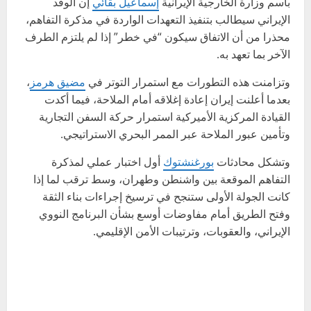
باسم وزارة الخارجية الإيرانية
إسماعيل بقائي
إن الوفد
الإيراني سيطالب بتنفيذ التعهدات الواردة في مذكرة التفاهم،
محذرا من أن الاتفاق سيكون “في خطر” إذا لم يلتزم الطرف
الآخر بما تعهد به.
وتزامنت هذه التطورات مع استمرار التوتر في
مضيق هرمز
،
بعدما أعلنت إيران إعادة إغلاقه أمام الملاحة، فيما أكدت
القيادة المركزية الأميركية استمرار حركة السفن التجارية
وتأمين عبور الملاحة عبر الممر البحري الاستراتيجي.
وتشكل محادثات
بورغنشتوك
أول اختبار عملي لمذكرة
التفاهم الموقعة بين واشنطن وطهران، وسط ترقب لما إذا
كانت الجولة الأولى ستنجح في ترسيخ إجراءات بناء الثقة
وفتح الطريق أمام مفاوضات أوسع بشأن البرنامج النووي
الإيراني، والعقوبات، وترتيبات الأمن الإقليمي.