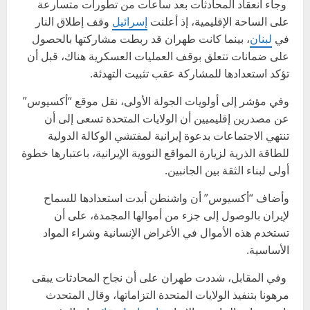
وجاء انعقاد المحادثات بعد ساعات من تطورات متسارعة
على الساحة الإقليمية، إذ أعلنت
إسرائيل
وقف إطلاق النار
في
لبنان
، بينما كانت طهران قد ربطت مشاركتها بالحصول
على ضمانات تتعلق بوقف العمليات العسكرية هناك، قبل أن
تؤكد استعدادها للمشاركة عقب تثبيت التهدئة.
وفي مؤشر إلى أولويات الجولة الأولى، نقل موقع “أكسيوس”
عن مصدرين إقليميين أن الولايات المتحدة تسعى إلى أن
تنتهي الاجتماعات بدعوة إيرانية لمفتشي الوكالة الدولية
للطاقة الذرية لزيارة المواقع النووية الإيرانية، باعتبارها خطوة
أولى لبناء الثقة بين الجانبين.
وأضاف “أكسيوس” أن واشنطن أبدت استعدادها للسماح
لإيران بالوصول إلى جزء من أموالها المجمدة، على أن
تستخدم هذه الأموال في الأغراض الإنسانية وشراء المواد
الأساسية.
وفي المقابل، شددت طهران على أن نجاح المحادثات يبقى
مرهونا بتنفيذ الولايات المتحدة التزاماتها، وقال المتحدث