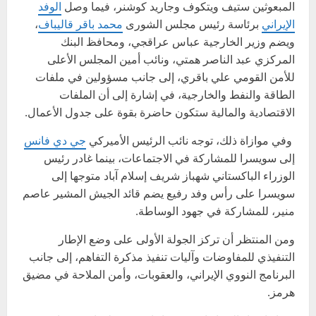
المبعوثين ستيف ويتكوف وجاريد كوشنر، فيما وصل
الوفد
الإيراني
برئاسة رئيس مجلس الشورى
محمد باقر قاليباف
،
ويضم وزير الخارجية عباس عراقجي، ومحافظ البنك
المركزي عبد الناصر همتي، ونائب أمين المجلس الأعلى
للأمن القومي علي باقري، إلى جانب مسؤولين في ملفات
الطاقة والنفط والخارجية، في إشارة إلى أن الملفات
الاقتصادية والمالية ستكون حاضرة بقوة على جدول الأعمال.
وفي موازاة ذلك، توجه نائب الرئيس الأميركي
جي دي فانس
إلى سويسرا للمشاركة في الاجتماعات، بينما غادر رئيس
الوزراء الباكستاني شهباز شريف إسلام آباد متوجها إلى
سويسرا على رأس وفد رفيع يضم قائد الجيش المشير عاصم
منير، للمشاركة في جهود الوساطة.
ومن المنتظر أن تركز الجولة الأولى على وضع الإطار
التنفيذي للمفاوضات وآليات تنفيذ مذكرة التفاهم، إلى جانب
البرنامج النووي الإيراني، والعقوبات، وأمن الملاحة في مضيق
هرمز.