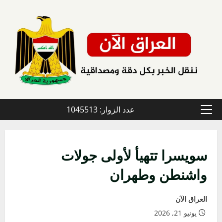
خطي
لى
لمحتوى
عدد الزوار: 1045513
القائمة
الأولية
سويسرا تتهيأ لأولى جولات
واشنطن وطهران
العراق الآن
يونيو 21, 2026