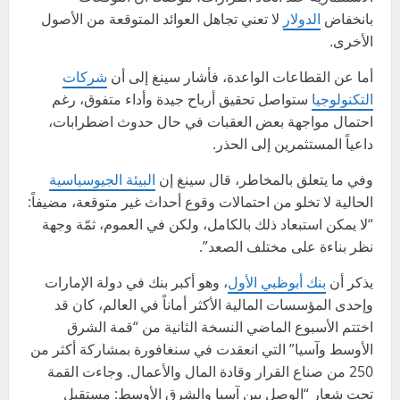
بانخفاض
الدولار
لا تعني تجاهل العوائد المتوقعة من الأصول
الأخرى.
أما عن القطاعات الواعدة، فأشار سينغ إلى أن
شركات
التكنولوجيا
ستواصل تحقيق أرباح جيدة وأداء متفوق، رغم
احتمال مواجهة بعض العقبات في حال حدوث اضطرابات،
داعياً المستثمرين إلى الحذر.
وفي ما يتعلق بالمخاطر، قال سينغ إن
البيئة الجيوسياسية
الحالية لا تخلو من احتمالات وقوع أحداث غير متوقعة، مضيفاً:
“لا يمكن استبعاد ذلك بالكامل، ولكن في العموم، ثمّة وجهة
نظر بناءة على مختلف الصعد”.
يذكر أن
بنك أبوظبي الأول
، وهو أكبر بنك في دولة الإمارات
وإحدى المؤسسات المالية الأكثر أماناً في العالم، كان قد
اختتم الأسبوع الماضي النسخة الثانية من “قمة الشرق
الأوسط وآسيا” التي انعقدت في سنغافورة بمشاركة أكثر من
250 من صناع القرار وقادة المال والأعمال. وجاءت القمة
تحت شعار “الوصل بين آسيا والشرق الأوسط: مستقبل