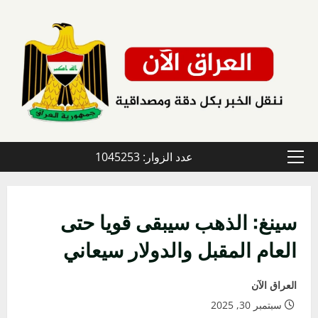
خطي
لى
لمحتوى
عدد الزوار: 1045253
القائمة
الأولية
سينغ: الذهب سيبقى قويا حتى
العام المقبل والدولار سيعاني
العراق الآن
سبتمبر 30, 2025