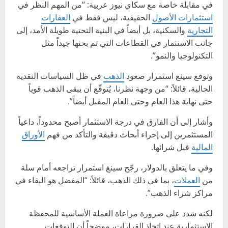
في مقابلة خاصة مع سكاي نيوز عربية: “من المهم النظر في
استثمارات الأصول
الحقيقية، ليس فقط في
العقارات
التجارية
والسكنية، بل أيضاً في البنية التحتية طويلة الأمد، إلى
جانب الاستثمار في القطاعات التي تم بحثها جيداً مثل
التكنولوجيا والنمو”.
وتوقع سينغ استمرار صعود
الذهب
في ظل السياسات النقدية
الحالية، قائلاً: “من وجهة نظرنا، يُتوقّع أن يبقى الذهب قوياً
حتى نهاية هذا العام وحتى العام المقبل أيضاً”.
وأشار إلى أن الفارق في درجة الاستثمار أصبح محدوداً، داعياً
المستثمرين إلى إجراء أبحاث دقيقة والتأكد من فهم
الأوراق
المالية
قبل شرائها.
وفي ما يتعلق بالدولار، رجّح سينغ استمرار تراجعه أمام سلة
من
العملات
، بما في ذلك الذهب، قائلاً: “المفضل هو البقاء في
مراكز شراء الذهب”.
لكنه شدد على ضرورة مراعاة العملة الأساسية للمحفظة
الاستثمارية عند اتخاذ القرارات، موضحاً أن التوقعات