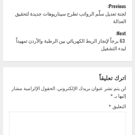
P
Previous:
o
لجنة تعديل سلّم الرواتب تطرح سيناريوهات جديدة لتحقيق
العدالة
s
Next:
t
63 برجاً لإنجاز الربط الكهربائي بين الرطبة والأردن تمهيداً
لبدء التشغيل
n
a
v
اترك تعليقاً
لن يتم نشر عنوان بريدك الإلكتروني.
الحقول الإلزامية مشار
i
إليها بـ
*
g
التعليق
*
a
t