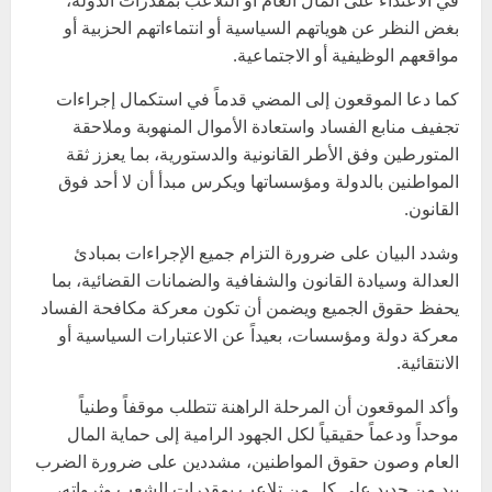
بغض النظر عن هوياتهم السياسية أو انتماءاتهم الحزبية أو
مواقعهم الوظيفية أو الاجتماعية.
كما دعا الموقعون إلى المضي قدماً في استكمال إجراءات
تجفيف منابع الفساد واستعادة الأموال المنهوبة وملاحقة
المتورطين وفق الأطر القانونية والدستورية، بما يعزز ثقة
المواطنين بالدولة ومؤسساتها ويكرس مبدأ أن لا أحد فوق
القانون.
وشدد البيان على ضرورة التزام جميع الإجراءات بمبادئ
العدالة وسيادة القانون والشفافية والضمانات القضائية، بما
يحفظ حقوق الجميع ويضمن أن تكون معركة مكافحة الفساد
معركة دولة ومؤسسات، بعيداً عن الاعتبارات السياسية أو
الانتقائية.
وأكد الموقعون أن المرحلة الراهنة تتطلب موقفاً وطنياً
موحداً ودعماً حقيقياً لكل الجهود الرامية إلى حماية المال
العام وصون حقوق المواطنين، مشددين على ضرورة الضرب
بيد من حديد على كل من تلاعب بمقدرات الشعب وثرواته،