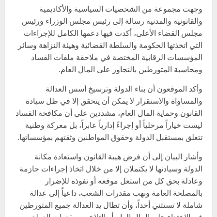
وجهت مجموعة من الشخصيات السياسية والأكاديمية
والقانونية والمدنية رسالة إلى رئيس مجلس الوزراء ورئيس
مجلس القضاء الأعلى، أكدت فيها دعمها الكامل للإجراءات
التي اتخذتها الحكومة والسلطة القضائية وهيئة النزاهة وسائر
المؤسسات الرقابية المختصة في ملاحقة ملفات الفساد
ومحاسبة المتورطين بالتجاوز على المال العام.
وأكد الموقعون أن بناء الدولة وترسيخ أسس العدالة
والمساواة والاستقرار لا يمكن أن يتحقق إلا في ظل سيادة
القانون وحماية المال العام، مشددين على أن مكافحة الفساد
ليست خياراً مرحلياً أو إجراءً إدارياً عابراً، بل معركة وطنية
تتعلق بمستقبل الدولة وحقوق المواطنين وثقتهم بمؤسساتها.
وأشار البيان إلى أن فرض هيبة القانون واستعادة مكانة
الدولة وسيادتها لا يكتملان إلا من خلال اتخاذ إجراءات حازمة
وعادلة بحق كل من استغل موقعه أو نفوذه للإضرار
بالمصلحة العامة ونهب مقدرات الشعب، داعياً إلى عدالة
شاملة لا تستثني أحداً، وأن تطال يد العدالة جميع المتورطين
في الاعتداء على المال العام أو التلاعب بمقدرات الدولة،