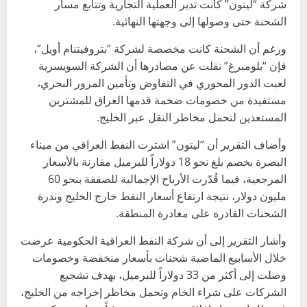
شركة “ليتون” كانت تدير العملية التجارية وتتابع مسار
الشحنة حتى وصولها إلى وجهتها النهائية.
ورغم أن الشحنة كانت مخصصة لشركة “بتروفيتنام أويل”،
فإن “بلومبرغ” نقلت عن مصادرها أن الشركة السويسرية
لعبت الدور المحوري في التفاوض وتأمين المرور البحري،
مستفيدة من خصومات ضخمة قدمها العراق للمشترين
المستعدين لتحمل مخاطر النقل عبر الخليج.
وأضاف التقرير أن “ليتون” اشترت النفط العراقي من ميناء
البصرة بخصم بلغ نحو 18 دولاراً للبرميل مقارنة بالأسعار
المرجعية، فيما قُدّرت الأرباح الإجمالية للصفقة بنحو 60
مليون دولار، نتيجة ارتفاع أسعار النفط خارج الخليج وندرة
الشحنات القادرة على مغادرة المنطقة.
وأشار التقرير إلى أن شركة النفط العراقية الحكومية عرضت
خلال الأسابيع الماضية شحنات بأسعار منخفضة وخصومات
وصلت إلى أكثر من 33 دولاراً للبرميل، بهدف تشجيع
الشركات على شراء الخام وتحمل مخاطر إخراجه من الخليج،