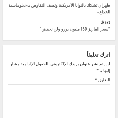
o
طهران تشكك بالنوايا الأمريكية وتصف التفاوض بـ«دبلوماسية
الخداع»
s
Next:
t
“سعر الفاريز 150 مليون يورو ولن نخفض”
n
a
اترك تعليقاً
v
لن يتم نشر عنوان بريدك الإلكتروني.
الحقول الإلزامية مشار
إليها بـ
*
i
التعليق
*
g
a
t