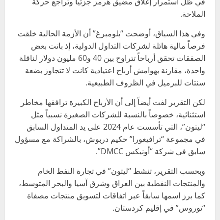
في ظل استمرار إغلاق مضيق هرمز جزئياً وتراجع حركة
الملاحة.
وفي هذا السياق، أوضحت “بلومبرغ” أن الأزمة الحالية خلقت
فرصاً مالية هائلة لشركات التداول الدولية، إذ باتت بعض
الصفقات تحقق أرباحاً تتراوح بين 40 و60 مليون دولار لناقلة
واحدة، مقارنة بهوامش أرباح اعتيادية كانت لا تتجاوز بضعة
سنتات للبرميل في الظروف الطبيعية.
لكن التقرير لفت أيضاً إلى أن الأرباح الكبيرة ترافقها مخاطر
استثنائية، خصوصاً بالنسبة للشركات الصغيرة نسبياً مثل
“ليتون”، التي تأسست عام 2024 على يد المتداول السابق
في مجموعة “ترافيغورا” حكيم دربوش، بالشراكة مع مسؤول
سابق في شركة “أونيكس DMCC”.
وبحسب التقرير، تنشط “ليتون” في تجارة النفط الخام
والمنتجات النفطية بين العراق وشرق آسيا والبحر المتوسط،
كما برز اسمها سابقاً عبر اتفاقات لتسويق منتجات مصفاة
“توروس” في إقليم كردستان.