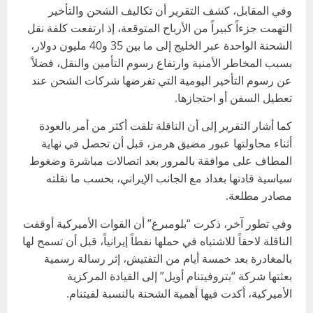
وفي المقابل، كشف التقرير أن تكاليف الشحن والتأخير
التهمت جزءاً كبيراً من الأرباح المتوقعة، إذ ارتفعت كلفة نقل
الشحنة الواحدة عبر الخليج إلى ما بين 35 و40 مليون دولار،
بسبب المخاطر الأمنية وارتفاع رسوم التأمين والنقل، فضلاً
عن رسوم التأخير اليومية التي تفرضها شركات الشحن عند
تعطيل السفن أو احتجازها.
كما أشار التقرير إلى أن الناقلة تلقت أكثر من أمر بالعودة
أثناء محاولتها عبور مضيق هرمز، قبل أن تحصل في نهاية
المطاف على موافقة بالمرور بعد اتصالات مباشرة وضغوط
سياسية قادتها بغداد مع الجانب الإيراني، بحسب ما نقلته
مصادر مطلعة.
وفي تطور آخر، ذكرت “بلومبرغ” أن القوات الأميركية أوقفت
الناقلة لاحقاً للاشتباه في حملها نفطاً إيرانياً، قبل أن تسمح لها
بالمغادرة بعد خمسة أيام من التفتيش، إثر رسالة رسمية
بعثتها شركة “بتروفيتنام أويل” إلى القيادة المركزية
الأميركية، أكدت فيها أهمية الشحنة بالنسبة لفيتنام.