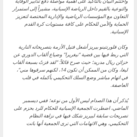
واختتم البيان بالتأكيد على أهمية مواصلة دفع تدابير الوقاية
والتوعية بالقيم داخل الرياضة الإسبانية، مشيراً إلى استمرار
التعاون مع المؤسسات الرياضية والإدارية المختصة لتعزيز
الحماية والأمن للحكام على كافة مستويات كرة القدم
الإسبانية.
وكان فلورنتينو بيريز أشعل فتيل الأزمة بتصريحاته النارية
التي ربط فيها بين قضية “نيغريرا” وضياع ألقاب الدوري عن
خزائن ريال مدريد؛ حيث صرح قائلاً: “لقد فزتُ بسبعة ألقاب
ليغا، وكان من الممكن أن تكون 14، لكنهم سرقوها مني”،
في اتهام مباشر وضع السلك التحكيمي بأكمله في قلب
العاصفة.
يُذكر أن هذا الصدام ليس الأول من نوعه؛ ففي ديسمبر
الماضي، اضطرت الجمعية الإسبانية للحكام للرد بحزم على
تصريحات سابقة لبيريز شكك فيها في نزاهة النظام
التحكيمي، وهي الاتهامات التي ترى الجمعية أنها باتت