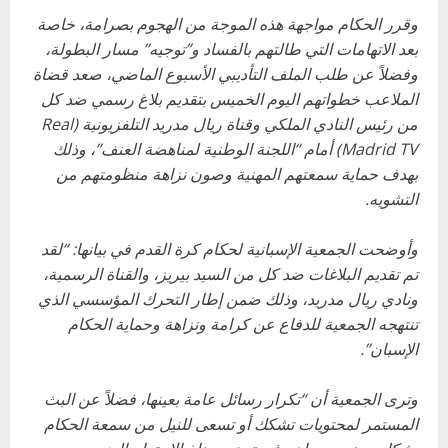
وقرر الحكام مواجهة هذه الموجة من الهجوم بصرامة، خاصة
بعد الاتهامات التي طالتهم بالفساد و”توجيه” مسار البطولة،
وفضلاً عن طلب الملف التأديبي الأسبوع الماضي، صعد قضاة
الملاعب خطواتهم اليوم الخميس بتقديم بلاغ رسمي ضد كل
من رئيس النادي الملكي وقناة ريال مدريد التلفزيونية (Real
Madrid TV) أمام “اللجنة الوطنية لمناهضة العنف”، وذلك
بهدف حماية سمعتهم المهنية وصون نزاهة منظومتهم من
التشويه.
وأوضحت الجمعية الإسبانية لحكام كرة القدم في بيانها: “لقد
تم تقديم البلاغات ضد كل من السيد بيريز، والقناة الرسمية،
ونادي ريال مدريد، وذلك ضمن إطار التحرك المؤسسي الذي
تنتهجه الجمعية للدفاع عن كرامة ونزاهة وحماية الحكام
الإسبان”.
وترى الجمعية أن “تكرار رسائل عامة بعينها، فضلاً عن البث
المستمر لمحتويات تشكك أو تسعى للنيل من سمعة الحكام