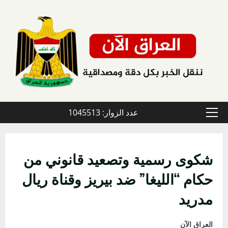
خطي
لى
لمحتوى
عدد الزوار: 1045513
القائمة
الأولية
شكوى رسمية وتصعيد قانوني من
حكام “الليغا” ضد بيريز وقناة ريال
مدريد
العراق الآن