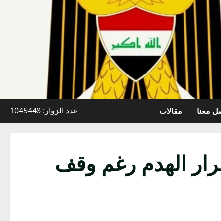
ل معنا
مقالات
عدد الزوار: 1045448
ار الهدم رغم وقف