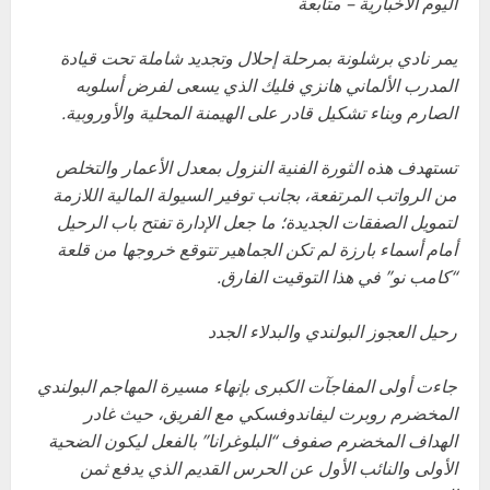
اليوم الأخبارية – متابعة
يمر نادي برشلونة بمرحلة إحلال وتجديد شاملة تحت قيادة
المدرب الألماني هانزي فليك الذي يسعى لفرض أسلوبه
الصارم وبناء تشكيل قادر على الهيمنة المحلية والأوروبية.
تستهدف هذه الثورة الفنية النزول بمعدل الأعمار والتخلص
من الرواتب المرتفعة، بجانب توفير السيولة المالية اللازمة
لتمويل الصفقات الجديدة؛ ما جعل الإدارة تفتح باب الرحيل
أمام أسماء بارزة لم تكن الجماهير تتوقع خروجها من قلعة
“كامب نو” في هذا التوقيت الفارق.
رحيل العجوز البولندي والبدلاء الجدد
جاءت أولى المفاجآت الكبرى بإنهاء مسيرة المهاجم البولندي
المخضرم روبرت ليفاندوفسكي مع الفريق، حيث غادر
الهداف المخضرم صفوف “البلوغرانا” بالفعل ليكون الضحية
الأولى والنائب الأول عن الحرس القديم الذي يدفع ثمن