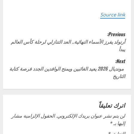
Source link
P
Previous:
o
أرنولد يفرز الأسماء النهائية.. العد التنازلي لرحلة كأس العالم
يبدأ
s
Next:
t
مونديال 2026 يعيد الغائبين ويمنح الوافدين الجدد فرصة كتابة
التاريخ
n
a
v
اترك تعليقاً
لن يتم نشر عنوان بريدك الإلكتروني.
الحقول الإلزامية مشار
i
إليها بـ
*
g
التعليق
*