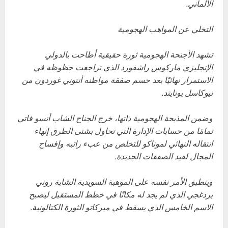
الألماني.
التخلي عن المواهب الهجومية
تشهد الأجنحة الهجومية ثورة حقيقية أطاحت بالدولي
الإنجليزي ماركوس راشفورد الذي تراجعت حظوظه في
الاستمرار نهائيًا بعد حسم صفقة مواطنه أنتوني غوردون من
نيوكاسل يونايتد.
وضمن المذبحة الهجومية ذاتها، خرج الجناح الشاب أنسو فاتي
تمامًا من حسابات الإدارة التي تحاول بشتى الطرق إنهاء
انتقاله النهائي لموناكو للتخلص من عبء راتبه وإفساح
المجال لقيد الصفقات الجديدة.
وينطبق الأمر نفسه على الموهبة السويدية الشابة روني
بردغجي الذي لم يجد له مكانًا في خطط المستقبل ليصبح
الاسم الخامس الذي يسقط في ميركاتو الثورة الكتالونية.