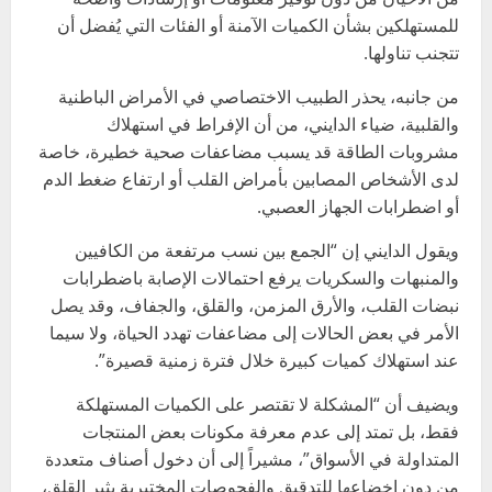
للمستهلكين بشأن الكميات الآمنة أو الفئات التي يُفضل أن
تتجنب تناولها.
من جانبه، يحذر الطبيب الاختصاصي في الأمراض الباطنية
والقلبية، ضياء الدايني، من أن الإفراط في استهلاك
مشروبات الطاقة قد يسبب مضاعفات صحية خطيرة، خاصة
لدى الأشخاص المصابين بأمراض القلب أو ارتفاع ضغط الدم
أو اضطرابات الجهاز العصبي.
ويقول الدايني إن “الجمع بين نسب مرتفعة من الكافيين
والمنبهات والسكريات يرفع احتمالات الإصابة باضطرابات
نبضات القلب، والأرق المزمن، والقلق، والجفاف، وقد يصل
الأمر في بعض الحالات إلى مضاعفات تهدد الحياة، ولا سيما
عند استهلاك كميات كبيرة خلال فترة زمنية قصيرة”.
ويضيف أن “المشكلة لا تقتصر على الكميات المستهلكة
فقط، بل تمتد إلى عدم معرفة مكونات بعض المنتجات
المتداولة في الأسواق”، مشيراً إلى أن دخول أصناف متعددة
من دون إخضاعها للتدقيق والفحوصات المختبرية يثير القلق،