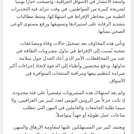
واسعة الانتشار في الأسواق العراقية، وأصبحت خياراً يومياً
لشريحة كبيرة من المواطنين، في وقت تتزايد فيه التحذيرات
الطبية من مخاطر الإفراط في استهلاكها، وسط مطالبات
بتشديد الرقابة على استيرادها وتسويقها ورفع مستوى الوعي
الصحي بشأنها.
وتأتي هذه المخاوف بعد تسجيل حالات وفاة ومضاعفات
صحية نُسبت إلى الإفراط في تناول مشروبات الطاقة في
عدد من المحافظات، الأمر الذي أعاد الجدل حول سلامة
تداولها، ودفع مختصين وأطباء إلى الدعوة لاتخاذ إجراءات أكثر
صرامة لتنظيم بيعها ومراقبة المنتجات المتوافرة في
الأسواق.
ولم يعد استهلاك هذه المشروبات مقتصراً على فئة محدودة،
إذ باتت جزءاً من الروتين اليومي لعدد كبير من العراقيين، ولا
سيما طلبة الجامعات والعاملين في المهن التي تتطلب
ساعات عمل طويلة أو جهداً متواصلاً.
ويعتمد كثير من المستهلكين عليها لمقاومة الإرهاق والسهر،