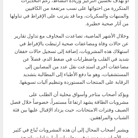
أو بهدف تحسين التركيز وزيادة النشاط، رغم التحذيرات
المتكررة من احتوائها على نسب مرتفعة من الكافيين
والمنبهات والسكريات، وما قد يترتب على الإفراط في تناولها
من آثار صحية خطيرة.
وخلال الأشهر الماضية، تصاعدت المخاوف مع تداول تقارير
عن حالات وفاة ومضاعفات صحية ارتبطت بالإفراط في
استهلاك هذه المشروبات، إضافة إلى تسجيل حالات خفقان
شديد في القلب واضطرابات في ضغط الدم، فضلاً عن
مضاعفات أخرى استدعت نقل عدد من المصابين إلى
المستشفيات، وهو ما دفع الأطباء إلى المطالبة بتشديد
الرقابة على المنتجات المستوردة وتنظيم آليات تسويقها.
ويؤكد أصحاب متاجر وأسواق محلية أن الطلب على
مشروبات الطاقة يشهد ارتفاعاً مستمراً، خصوصاً خلال فصل
الصيف وفترات الامتحانات، حيث يزداد الإقبال عليها بين فئة
الشباب والمراهقين.
ويشير أصحاب المحال إلى أن هذه المشروبات تُباع في كثير
من الأحيان من دون توفير معلومات أو إرشادات واضحة