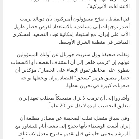
الاعتداءات الأميركية”.
في المقابل، صرّح مسؤولون أميركيون بأن دونالد ترمب
أصدر توجيهات إلى مساعديه بالاستعداد لفرض حصار طويل
الأمد على إيران، مع استبعاد إمكانية تجدد التصعيد العسكري
المباشر في منطقة الشرق الأوسط.
ونقلت صحيفة وول ستريت جورنال عن أولئك المسؤولين
قولهم إن “ترمب خلص إلى أن استئناف القصف أو الانسحاب
ينطوي على مخاطر تفوق الإبقاء على الحصار”، مؤكدين أن
حصار مضيق هرمز “يسحق” اقتصاد إيران ويجعلها تواجه
صعوبات كبيرة في تخزين نفطها.
وأشاروا إلى أن ترمب لا يزال متمسكاً بمطلب تعهد إيران
بتعليق التخصيب لمدة لا تقل عن 20 عاماً.
وفي سياق متصل، نقلت الصحيفة عن مصادر مطلعة أن
إيران أبلغت الوسطاء بأنها تحتاج إلى بضعة أيام للتشاور مع
المرشد مجتبى خامنئي قبل تقديم مقترح معدل لاستئناف