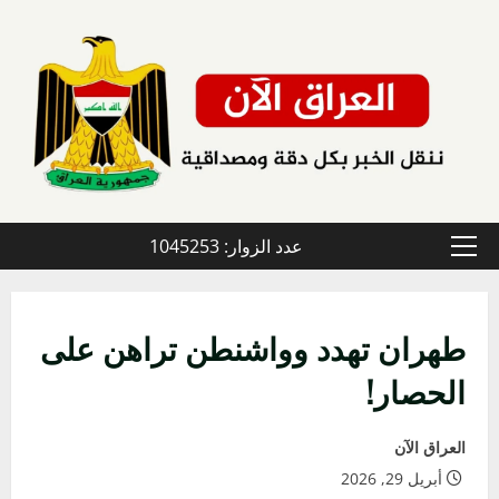
خطي
لى
لمحتوى
عدد الزوار: 1045253
القائمة
الأولية
طهران تهدد وواشنطن تراهن على
الحصار!
العراق الآن
أبريل 29, 2026