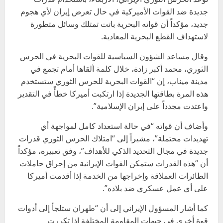
جديدة ضد القوات الأميركية في حال تعرض إيران لأي هجوم
جديد، مؤكداً أن قواته البحرية باتت تمتلك وسائل متطورة
لاستهداف القطع البحرية المعادية.
وقال مساعد الشؤون السياسية للقوات البحرية في الحرس
الثوري، محمد أكبر زادة، خلال كلمة ألقاها أمام تجمع في
مدينة ميناب، إن “القوات البحرية للحرس الثوري ستستخدم
هذه المرة بطاقتها الجديدة إذا ارتكبت أميركا خطأً في التقدير
واعتدت مجدداً على إيران الإسلامية”.
وأضاف أن قواته “في حالة استعداد كامل لمواجهة أي
تهديدات محتملة”، مشيراً إلى “امتلاك الحرس الثوري قدرات
جديدة في مجال التحديد الذكي للأهداف”، وفق تعبيره، مؤكداً
أن “هذه القدرات ستمكن القوات الإيرانية من إحراق حاملات
الطائرات العملاقة وإخراجها من الخدمة إذا أقدمت أميركا
على أي عمل عسكري ضد بلاده”.
كما أشار المسؤول الإيراني إلى أن “طهران ستلجأ إلى أدوات
قوة أخرى في جبهات المقاومة المختلفة إذا تكررت