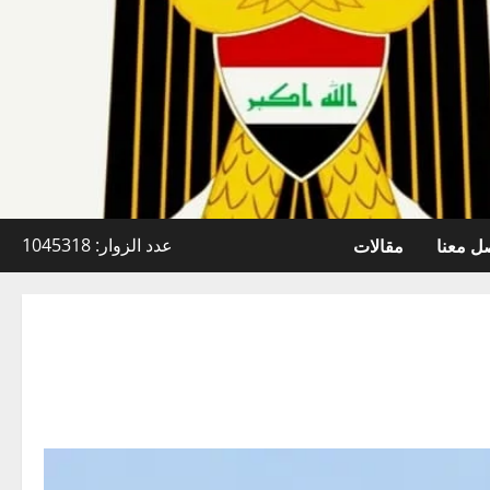
ل معنا
مقالات
عدد الزوار: 1045318