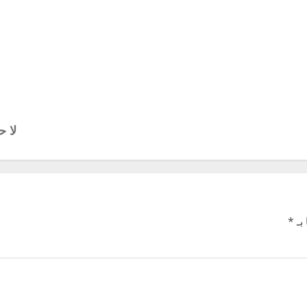
لا ح
بـ
*