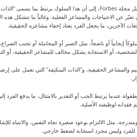
ويشير مختصون في علم النفس، وفق ما تناولته تقارير مثل مجلة Forbes، إل
ي تعبّر عن الاحتياجات والمشاعر الفعلية. وغالباً ما تتشكل هذه
ات الآخرين، ما يجعل الفرد يعتاد إخفاء مشاعره الحقيقية.
ً إيجابياً أو ناضجاً، مثل الصبر أو المجاملة أو تجنب الصراع، لك
شخصية، أو الاستجابة بشكل مخالف للمشاعر الحقيقية، أو التخل
قيم والمشاعر الحقيقية، و”الذات المتكيفة” التي تعمل على إرض
ر.
طفولة عندما يرتبط الحب أو التقدير بالامتثال، ما يدفع الفرد 
 فقدانه لوظيفته الأصلية.
تدرجة، مثل الالتزام بوعود صغيرة تجاه النفس، والانتباه للإ
قية للفرد وليس مجرد استجابة لضغط خارجي.