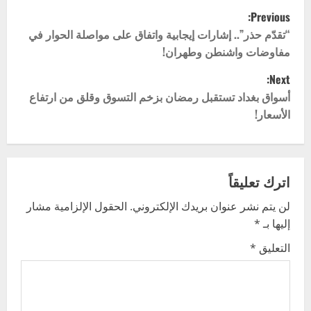
P
Previous:
o
“تقدّم حذر”.. إشارات إيجابية واتفاق على مواصلة الحوار في
مفاوضات واشنطن وطهران!
s
Next:
t
أسواق بغداد تستقبل رمضان بزخم التسوق وقلق من ارتفاع
الأسعار!
n
a
v
اترك تعليقاً
لن يتم نشر عنوان بريدك الإلكتروني.
الحقول الإلزامية مشار
i
إليها بـ
*
g
التعليق
*
a
t