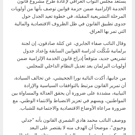
يستعد مجلس النواب العراقي لإعادة طرح مشروع قانون
الخدمة الإلزامية ضمن حزمة قوانين توصف بأنها من أولويات
المرحلة التشريعية المقبلة، في خطوة تعيد الجدل حول
جدوى تطبيق القانون في ظل الظروف الاقتصادية والمالية
التي تمر بها العراق.
وقال النائب صفاء الجابري، عن كتلة صادقون، إن لجنة
برلمانية شُكّلت لدراسة القوانين السابقة وإعداد جدول
تشريعي جديد، متوقعاً إدراج قانون الخدمة الإلزامية ضمن
أولويات البرلمان بعد تعديل النظام الداخلي للمجلس.
من جانبها، أكدت النائبة نورا الجحيشي، عن تحالف السيادة،
أن تمرير القانون مرتبط بالتوافقات السياسية والإرادة
النيابية، مشددة على ضرورة أن يحقق العدالة والمساواة بين
المواطنين، ويسهم في تعزيز الانضباط والانتماء الوطني، مع
ضرورة مراعاة الأوضاع الاقتصادية والاجتماعية للشباب.
ووصف النائب محمد هادي الشمري القانون بأنه “جدلي
وحيوي”، موضحاً أن الهدف منه لا يقتصر على البعد
العسكري، بل يشمل صهر الشباب من مختلف المحافظات