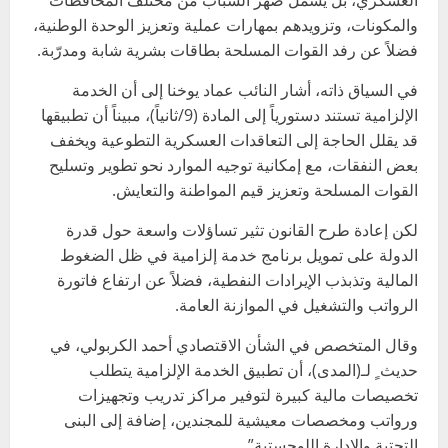
والمكونات، وتزويدهم بمهارات عملية وتعزيز الوحدة الوطنية،
فضلاً عن رفد القوات المسلحة بطاقات بشرية شابة ومدرّبة.
في السياق ذاته، أشار النائب عماد يوخنا إلى أن الخدمة
الإلزامية تستند دستورياً إلى المادة (9/ثانياً)، مبيناً أن تطبيقها
قد يقلل الحاجة إلى التعاقدات العسكرية التطوعية ويخفف
بعض النفقات، مع إمكانية توجيه الموارد نحو تطوير وتسليح
القوات المسلحة وتعزيز قيم المواطنة والتعايش.
لكن إعادة طرح القانون تثير تساؤلات واسعة حول قدرة
الدولة على تمويل برنامج خدمة إلزامية في ظل الضغوط
المالية وتذبذب الإيرادات النفطية، فضلاً عن ارتفاع فاتورة
الرواتب والتشغيل في الموازنة العامة.
وقال المتخصص في الشأن الاقتصادي أحمد الكربولي، في
حديث ٍ لـ(المدى)، أن تطبيق الخدمة الإلزامية يتطلب
تخصيصات مالية كبيرة لتوفير مراكز تدريب وتجهيزات
ورواتب ومخصصات معيشية للمجندين، إضافة إلى البنى
التحتية والإدارة اللوجستية”.