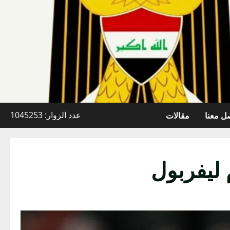
ل معنا
مقالات
عدد الزوار: 1045253
 ليفربول