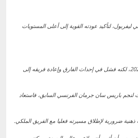
ي ليفربول، لتأكيد عودته القوية إلى أعلى المستويات
وكان مبابي يُنظر إليه حينها على أنه المنقذ لريال مدريد خلال مروه بأزمة، بعد 3 هزائم في 5 مباريات في نهاية نوفمبر 2024، لكنه فشل في إحداث الفارق وإعادة فريقه إلى
لعبت دورا كبيرا في التحول اللافت لنجم باريس سان جرمان الفرنسي السابق، فاستعاد
 ذهنية ضرورية لإطلاق مسيرته فعليا مع الفريق الملكي.