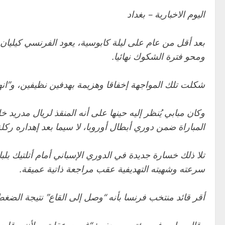
اليوم الاخبارية – بغداد
بعد أقل من عام على ليلة كابوسية، يعود الفرنسي كيليان م
ومحو فترة الشكوك نهائيا.
شكلت تلك المواجهة إخفاقا وهزيمة بهدفين نظيفين، و”انه
المباراة ضمن دوري أبطال أوروبا، لا سيما بعد إهداره ركل
سرعته وشهيته التهديفية عقب مراجعة ذاتية عميقة.
أقر قائد منتخب فرنسا بأنه “وصل إلى القاع” نتيجة الضغط