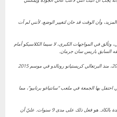
نه يجب أن أثبت أنني لاعب عالي الجودة ويمكنني
مزيد، وأن الوقت قد حان لتغيير الوضع، لأنني لم آت
ل 18 هدفا في 14 مباراة في “الليغا” ودوري الأبطال، وتألق في المواجهات الكبرى، لا سيما الكلاسيكو أمام
ولم يسبق لأي لاعب في ريال مدريد أن حقق انطلاقة أفضل، حتى مواطنه كريم بنزيمة عندما توج بالكرة الذهبية عام 2022، منذ البرتغالي كريستيانو رونالدو في موسم 2015
 احتفل بها الجمعة في ملعب “سانتياغو برنابيو”، مما
قال ابن الـ26 عاما في مقابلة مع صحيفة “ماركا”: “كريستيانو هو المرجع هنا في مدريد، هو الرقم واحد. أنا قدمت سنة جيدة بالكاد. هو فعل ذلك على مدى 9 سنوات. عليّ أن