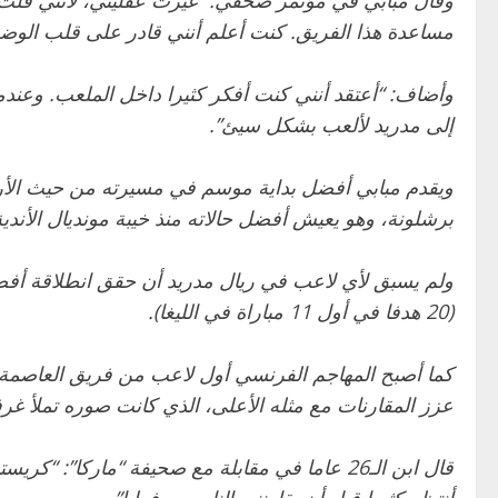
وقال مبابي في مؤتمر صحفي: “غيرت عقليتي، لأنني قلت ل
مساعدة هذا الفريق. كنت أعلم أنني قادر على قلب الوض
وأضاف: “أعتقد أنني كنت أفكر كثيرا داخل الملعب. وعندما
إلى مدريد لألعب بشكل سيئ”.
برشلونة، وهو يعيش أفضل حالاته منذ خيبة مونديال الأندية في الولايات المتحدة، إذ خسر 0-4 ف
(20 هدفا في أول 11 مباراة في الليغا).
كما أصبح المهاجم الفرنسي أول لاعب من فريق العاصمة منذ 
عزز المقارنات مع مثله الأعلى، الذي كانت صوره تملأ غ