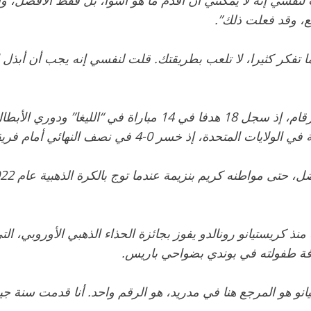
نفسي إنه لا يمكنني أن أقدم ما هو أسوأ، بل فقط الأفضل، وأ
ع، وقد فعلت ذلك”.
 تفكر كثيرا، لا تلعب بطريقتك. قلت لنفسي إنه يجب أن أبذل ال
ويقدم مبابي أفضل بداية موسم في مسيرته من حيث الأرقام، إذ سج
ي نصف النهائي أمام فريقه السابق باريس سان جرمان.
كريستيانو رونالدو يفوز بجائزة الحذاء الذهبي الأوروبي، التي
رفة طفولته في بوندي بضواحي باريس.