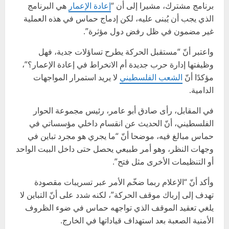
برنامج مشترك، مشيرا إلى أن “
إعادة الإعمار
هي البرنامج
الذي يجب أن يُبنى عليه، لكن إدماج حماس في هذه العملية
غير مضمون في ظل رفض دول مؤثرة”.
واعتبر أنّ “مستقبل الحركة يطرح تساؤلات جدية، فهل
وظيفتها إدارة حرب جديدة أم الانخراط في إعادة الإعمار؟”،
مؤكدًا أنّ
الشعب الفلسطيني
لا يريد استمرار المواجهات
الدامية.
في المقابل، رأى صادق أبو عامر، رئيس مجموعة الحوار
الفلسطيني، أنّ الحديث عن انقسام داخلي مؤسساتي في
حماس مبالغ فيه، موضحا أنّ “ما يجري هو مجرد تباين في
وجهات النظر، وهو أمر طبيعي يحصل حتى داخل البيت الواحد
أو التنظيمات الأخرى مثل فتح”.
وأكد أنّ “الإعلام ربما ضخّم الأمر عبر تسريبات مقصودة
تهدف إلى إرباك موقف الحركة”، لكنه شدد على أنّ التباين لا
يلغي تعقيد الموقف الذي تواجهه حماس في ضوء الظروف
الأمنية الصعبة بعد استهداف قياداتها في الخارج.