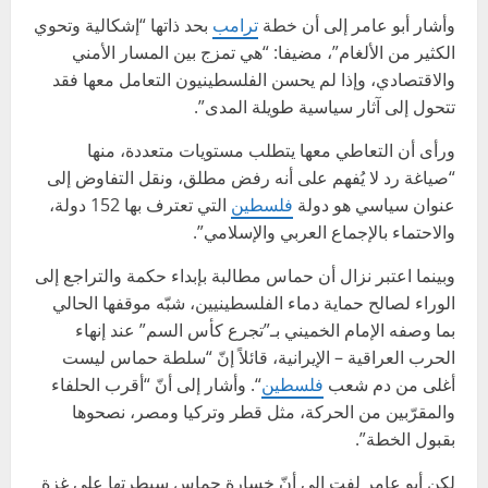
وأشار أبو عامر إلى أن خطة
ترامب
بحد ذاتها “إشكالية وتحوي
الكثير من الألغام”، مضيفا: “هي تمزج بين المسار الأمني
والاقتصادي، وإذا لم يحسن الفلسطينيون التعامل معها فقد
تتحول إلى آثار سياسية طويلة المدى”.
ورأى أن التعاطي معها يتطلب مستويات متعددة، منها
“صياغة رد لا يُفهم على أنه رفض مطلق، ونقل التفاوض إلى
عنوان سياسي هو دولة
فلسطين
التي تعترف بها 152 دولة،
والاحتماء بالإجماع العربي والإسلامي”.
وبينما اعتبر نزال أن حماس مطالبة بإبداء حكمة والتراجع إلى
الوراء لصالح حماية دماء الفلسطينيين، شبّه موقفها الحالي
بما وصفه الإمام الخميني بـ”تجرع كأس السم” عند إنهاء
الحرب العراقية – الإيرانية، قائلاً إنّ “سلطة حماس ليست
أغلى من دم شعب
فلسطين
“. وأشار إلى أنّ “أقرب الحلفاء
والمقرّبين من الحركة، مثل قطر وتركيا ومصر، نصحوها
بقبول الخطة”.
لكن أبو عامر لفت إلى أنّ خسارة حماس سيطرتها على غزة