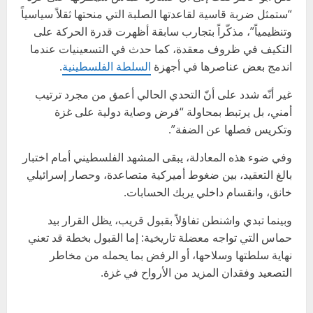
“ستمثل ضربة قاسية لقاعدتها الصلبة التي منحتها ثقلاً سياسياً
وتنظيمياً”، مذكّراً بتجارب سابقة أظهرت قدرة الحركة على
التكيف في ظروف معقدة، كما حدث في التسعينيات عندما
اندمج بعض عناصرها في أجهزة
السلطة الفلسطينية
.
غير أنّه شدد على أنّ التحدي الحالي أعمق من مجرد ترتيب
أمني، بل يرتبط بمحاولة “فرض وصاية دولية على غزة
وتكريس فصلها عن الضفة”.
وفي ضوء هذه المعادلة، يبقى المشهد الفلسطيني أمام اختبار
بالغ التعقيد، بين ضغوط أميركية متصاعدة، وحصار إسرائيلي
خانق، وانقسام داخلي يربك الحسابات.
وبينما تبدي واشنطن تفاؤلاً بقبول قريب، يظل القرار بيد
حماس التي تواجه معضلة تاريخية: إما القبول بخطة قد تعني
نهاية سلطتها وسلاحها، أو الرفض بما يحمله من مخاطر
التصعيد وفقدان المزيد من الأرواح في غزة.