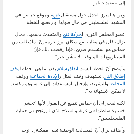
إلى تصعيد خطير.
ومن هنا يبرز الجدل حول مستقبل
غزة
، وموقع حماس في
المشهد الفلسطيني في حال قبولها أو رفضها للخطة.
عضو المجلس الثوري ل
حركة فتح
والمتحدث باسمها، جمال
نزال، قال في مقابلة مع سكاي نيوز عربية إنّ “ما يُطلب من
حماس هو استسلام صريح، فإذا رفضت ذلك فإنّ
السيناريوهات المتوقعة لا تبشّر بخير”.
وأوضح أنّ الخطة ليست
اتفاق سلام
بقدر ما هي “خطة ل
وقف
إطلاق النار
، تستهدف وقف القتل و
الإبادة الجماعية
ووقف
المجاعة
والتشريد، وإدخال المساعدات إلى غزة، وهو مكسب
لا يمكن الاستهانة به”.
لكنه لفت إلى أن حماس تتمنع عن القبول لأنها “تخشى
خسارة سلطتها في غزة، والسلاح الذي لم ينجح في حماية
الفلسطينيين”.
وأضاف نزال أنّ المصالحة الوطنية تبقى ممكنة إذا وُجد