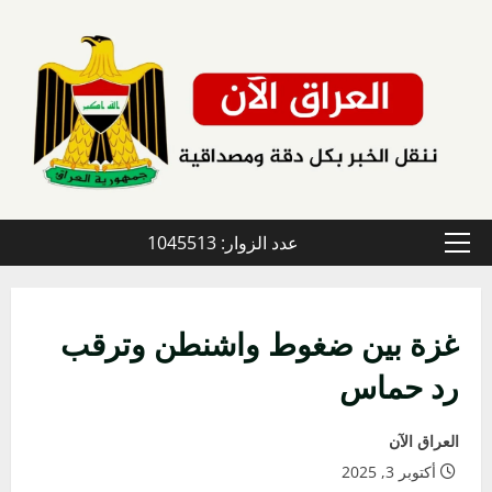
خطي
لى
لمحتوى
عدد الزوار: 1045513
القائمة
الأولية
غزة بين ضغوط واشنطن وترقب
رد حماس
العراق الآن
أكتوبر 3, 2025