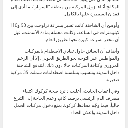
المكابح أثناء نزول المركبة من منطقة “السونار”، ما أدى إلى
فقدان السيطرة عليها بالكامل.
وأوضح أن الشاحنة كانت تسير بسرعة تراوحت بين 90 و110
كيلومترات في الساعة، وكانت محملة بمادة الأسمنت، قبل
أن تنحدر بسرعة كبيرة نحو الطريق العام.
وأضاف أن السائق حاول تفادي الاصطدام بالمركبات
والمواطنين عبر التوجه نحو الطريق الحولي، إلا أن الزخم
المروري وكثافة المركبات حالا دون ذلك، لتندفع الشاحنة
داخل المدينة وتتسبب بسلسلة اصطدامات شملت 35 مركبة
صغيرة.
وفي أعقاب الحادث، أعلنت دائرة صحة كركوك اكتفاء
مصرف الدم الرئيسي برصيد كافٍ وعدم الحاجة إلى التبرع
حالياً، فيما وجّه محافظ كركوك بمنع دخول مركبات الحمل
داخل المدينة وإعلان الحداد.