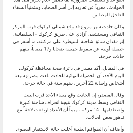
الحوادث، معرباً عن تعازيه إلى أسر الضحايا، ومتمنياً الشفاء
العاجل للمصابين.
وكان حادث سير مروع قد وقع شمالي كركوك قرب المركز
الثقافي ومستشفى آزادي على طريق كركوك – السليمانية،
إثر فقدان سائق شاحنة السيطرة على مركبته، ما أسفر في
حصيلة أولية عن سقوط خمسة ضحايا و17 مصاباً، بينهم
حالات حرجة.
في المقابل، أكد مصدر في دائرة صحة محافظة كركوك،
اليوم الأحد، أن الحصيلة النهائية للحادث بلغت مصرع سبعة
أشخاص وإصابة 22 آخرين، بينهم ستة في حالة حرجة.
وقال المصدر، إن الحادث وقع مساء الأحد قرب البيت
الثقافي وسط مدينة كركوك نتيجة انحراف شاحنة كبيرة
واصطدامها بـ14 مركبة، مبيناً أن الأعداد ارتفعت لاحقاً مع
تدهور بعض الحالات.
وأضاف أن الطواقم الطبية أعلنت حالة الاستنفار القصوى