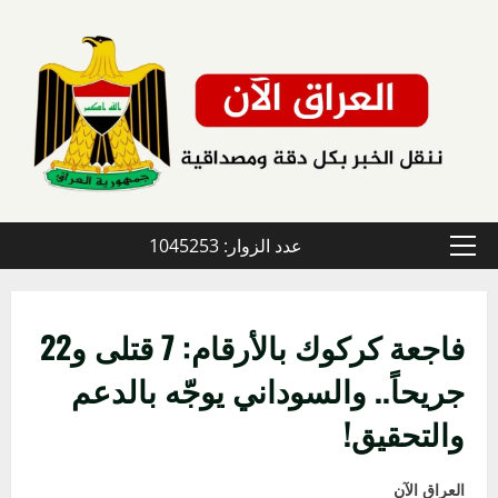
خطي
لى
لمحتوى
عدد الزوار: 1045253
القائمة
الأولية
فاجعة كركوك بالأرقام: 7 قتلى و22
جريحاً.. والسوداني يوجّه بالدعم
والتحقيق!
العراق الآن