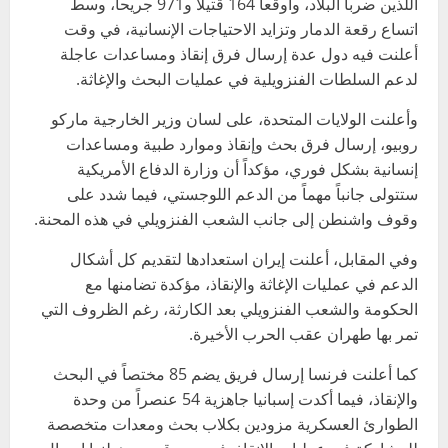
اللذين ضربا البلاد، وأوقعا 164 قتيلاً و971 جريحاً، وسط
اتساع رقعة الدمار وتزايد الاحتياجات الإنسانية، في وقت
أعلنت فيه دول عدة إرسال فرق إنقاذ ومساعدات عاجلة
لدعم السلطات الفنزويلية في عمليات البحث والإغاثة.
وأعلنت الولايات المتحدة، على لسان وزير الخارجية ماركو
روبيو، إرسال فرق بحث وإنقاذ وموارد طبية ومساعدات
إنسانية بشكل فوري، مؤكداً أن وزارة الدفاع الأمريكية
ستتولى جانباً مهماً من الدعم اللوجستي، فيما شدد على
وقوف واشنطن إلى جانب الشعب الفنزويلي في هذه المحنة.
وفي المقابل، أعلنت إيران استعدادها لتقديم كل أشكال
الدعم في عمليات الإغاثة والإنقاذ، مؤكدة تضامنها مع
الحكومة والشعب الفنزويلي بعد الكارثة، رغم الظروف التي
تمر بها طهران عقب الحرب الأخيرة.
كما أعلنت فرنسا إرسال فريق يضم 85 مختصاً في البحث
والإنقاذ، فيما أكدت إسبانيا جاهزية 54 عنصراً من وحدة
الطوارئ العسكرية مزودين بكلاب بحث ومعدات متخصصة