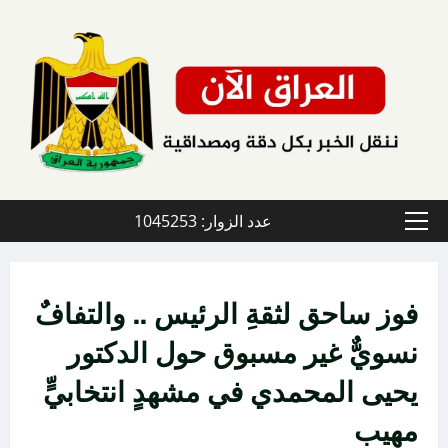
خطي
لى
لمحتوى
عدد الزوار: 1045253
القائمة
الأولية
فوز ساحق لثقةِ الرئيس .. والتفافٌ
نسويٌّ غير مسبوق حول الدكتور
يحيى المحمدي في مشهدٍ انتخابيٍّ
مهيب