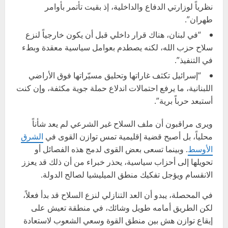
نظرياً لوزارتي الدفاع والداخلية، إذ بقيت تأتمر بأوامر
طهران”.
“في لبنان، هناك قرار داخلي قبل أن يكون خارجياً لنزع
سلاح حزب الله، لكنه يصطدم بعوامل سياسية معقدة وبطء
في التنفيذ”.
“إسرائيل تكثف غاراتها وتحليق مسيّراتها فوق الأراضي
اللبنانية، ما يرفع احتمالات اندلاع حملة جوية مكثفة، وإن كنت
أستبعد حرباً برية”.
ويرى مراقبون أن ملف السلاح غير الشرعي لم يعد شأناً
محلياً، بل أصبح قضية إقليمية تمس توازن القوى في
الشرق
الأوسط
. وبينما تسعى بعض القوى لدمج هذه الفصائل أو
تحويلها إلى أحزاب سياسية، يحذر خبراء من أن ذلك قد يعزز
الانقسام ويؤجل تفكيك منطق الميليشيا لصالح الدولة.
في المحصلة، يبدو أن العد التنازلي لنزع السلاح قد بدأ فعلاً،
لكن الطريق أمامه طويل وشائك، في منطقة تعيش على
إيقاع توازن هش بين منطق القوة وسعي الشعوب لاستعادة