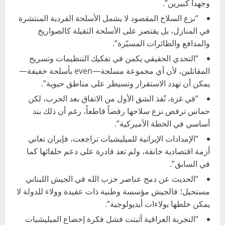
وجهداً كبيرين”.
“نزع السلاح المقصود لا يشمل الأسلحة الفردية المنتشرة
في المنازل، بل يقتصر على الأسلحة الثقيلة كالصواريخ
والمدافع والطائرات المسيّرة”.
“التحدي الحقيقي يكمن في تفكيك التنظيمات وتسريح
المقاتلين، لأن أي مجموعة مسلحة—even بأسلحة خفيفة—
يمكن أن تهدد الاستقرار وتسيطر على مناطق حيوية”.
“في غزة، نُفذ الشق الأول من الاتفاق بعد الحرب، لكن
حماس ترفض نزع سلاحها رفضاً قاطعاً، رغم أن ذلك بند
أساسي في الخطة الأميركية”.
“الإمدادات الإيرانية للميليشيات تراجعت، فإيران تعاني
أزمة اقتصادية خانقة، ولم تعد قادرة على دعم حلفائها كما
في السابق”.
“الحديث عن دمج عناصر حزب الله في الجيش اللبناني
مستحيل؛ فالجيش مؤسسة وطنية ذات عقيدة وولاء للدولة لا
يمكن خلطها بولاءات أيديولوجية”.
“التجربة العراقية أثبتت فشل فكرة إخضاع الميليشيات