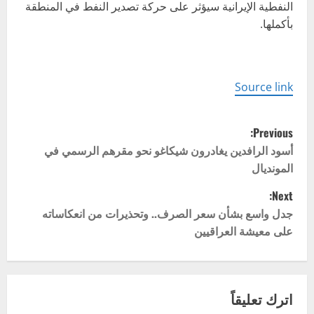
النفطية الإيرانية سيؤثر على حركة تصدير النفط في المنطقة
بأكملها.
Source link
P
Previous:
o
أسود الرافدين يغادرون شيكاغو نحو مقرهم الرسمي في
المونديال
s
Next:
t
جدل واسع بشأن سعر الصرف.. وتحذيرات من انعكاساته
على معيشة العراقيين
n
a
v
اترك تعليقاً