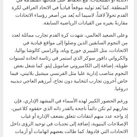
المنطقة. كما يُعد توليه موقعاً قيادياً في الاتحاد العراقي لكرة
القدم تحولاً لافتاً، لاسيما أنه يُعد من أصغر رؤساء الاتحادات
مقارنةً بغيره من القيادات الرياضية السابقة.
وعلى الصعيد العالمي، شهدت كرة القدم تجارب مماثلة لعدد
من النجوم السابقين الذين وصلوا إلى مواقع قيادية في
الاتحادات، مثل الليبيري جورج وياه، والزامبي كالوشا بواليا،
والكرواتي دافور سوكر الذي استمر في رئاسة اتحاده لسنوات
طويلة، إضافة إلى الكاميروني صامويل إيتو. كما شغل بعض
النجوم مناصب إدارية عليا مثل الفرنسي ميشيل بلاتيني، فيما
خاض آخرون تجارب انتخابية دون نجاح، أبرزهم العاجي ديدييه
دروغبا.
ورغم الحضور الكبير لهذه الأسماء في المشهد الإداري، فإن
تجاربهم لم تكن دائماً ناجحة بالقدر ذاته الذي حققوه كلاعبين،
إذ واجه عدد منهم انتقادات تتعلق بضعف الإدارة أو غياب
الإصلاحات البنيوية، إضافة إلى تحديات في توحيد الرؤى داخل
الاتحادات التي قادوها. كما طالت بعضهم اتهامات أو أزمات