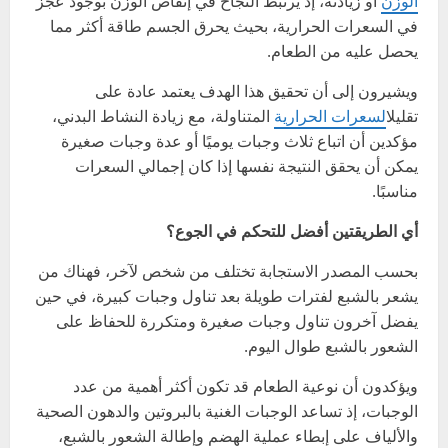
الوزن
أو زيادته، إذ يرتبط النجاح في إنقاص الوزن بوجود عجز
في السعرات الحرارية، بحيث يحرق الجسم طاقة أكثر مما
يحصل عليه من الطعام.
ويشيرون إلى أن تحقيق هذا الهدف يعتمد عادة على
تقليل
السعرات الحرارية
المتناولة، مع زيادة النشاط البدني،
مؤكدين أن اتباع ثلاث وجبات يوميًا أو عدة وجبات صغيرة
يمكن أن يحقق النتيجة نفسها إذا كان إجمالي السعرات
مناسبًا.
أي الطريقتين أفضل للتحكم في الجوع؟
بحسب المصدر الاستجابة تختلف من شخص لآخر، فهناك من
يشعر بالشبع لفترات طويلة بعد تناول وجبات كبيرة، في حين
يفضل آخرون تناول وجبات صغيرة ومتكررة للحفاظ على
الشعور بالشبع طوال اليوم.
ويؤكدون أن نوعية الطعام قد تكون أكثر أهمية من عدد
الوجبات، إذ تساعد الوجبات الغنية بالبروتين والدهون الصحية
والألياف على إبطاء عملية الهضم وإطالة الشعور بالشبع،