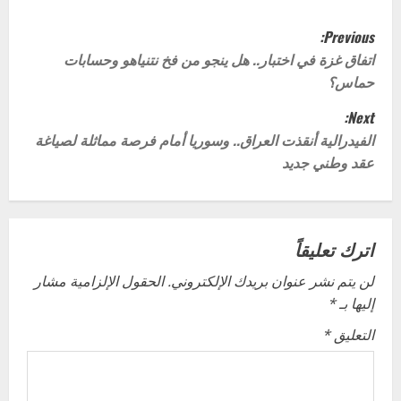
P
Previous:
o
اتفاق غزة في اختبار.. هل ينجو من فخ نتنياهو وحسابات
حماس؟
s
Next:
t
الفيدرالية أنقذت العراق.. وسوريا أمام فرصة مماثلة لصياغة
عقد وطني جديد
n
a
v
اترك تعليقاً
لن يتم نشر عنوان بريدك الإلكتروني.
الحقول الإلزامية مشار
i
إليها بـ
*
g
التعليق
*
a