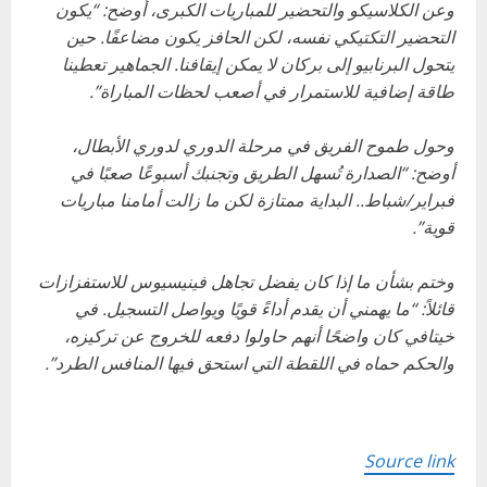
وعن الكلاسيكو والتحضير للمباريات الكبرى، أوضح: “يكون
التحضير التكتيكي نفسه، لكن الحافز يكون مضاعفًا. حين
يتحول البرنابيو إلى بركان لا يمكن إيقافنا. الجماهير تعطينا
طاقة إضافية للاستمرار في أصعب لحظات المباراة”.
وحول طموح الفريق في مرحلة الدوري لدوري الأبطال،
أوضح: “الصدارة تُسهل الطريق وتجنبك أسبوعًا صعبًا في
فبراير/شباط.. البداية ممتازة لكن ما زالت أمامنا مباريات
قوية”.
وختم بشأن ما إذا كان يفضل تجاهل فينيسيوس للاستفزازات
قائلاً: “ما يهمني أن يقدم أداءً قويًا ويواصل التسجيل. في
خيتافي كان واضحًا أنهم حاولوا دفعه للخروج عن تركيزه،
والحكم حماه في اللقطة التي استحق فيها المنافس الطرد”.
Source link