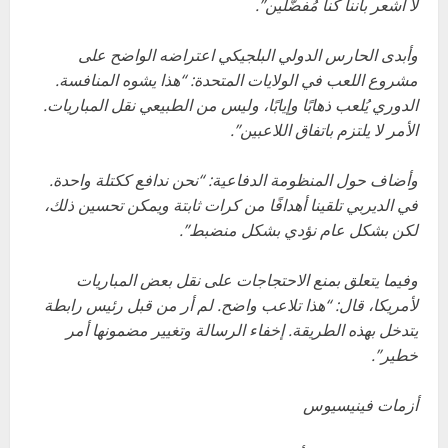
لا أشعر بأننا كنا مُفضّلين”.
وأبدى الحارس الدولي البلجيكي اعتراضه الواضح على
مشروع اللعب في الولايات المتحدة: “هذا يشوه المنافسة.
الدوري يُلعب ذهابًا وإيابًا، وليس من الطبيعي نقل المباريات.
الأمر لا يلتزم باتفاق اللاعبين”.
وأضاف حول المنظومة الدفاعية: “نحن ندافع ككتلة واحدة.
في الديربي تلقينا أهدافًا من كرات ثابتة ويمكن تحسين ذلك،
لكن بشكل عام نؤدي بشكل منضبط”.
وفيما يتعلق بمنع الاحتجاجات على نقل بعض المباريات
لأمريكا، قال: “هذا تلاعب واضح. لم أر من قبل رئيس رابطة
يتدخل بهذه الطريقة. إخفاء الرسالة وتغيير مضمونها أمر
خطير”.
أزمات فينيسيوس