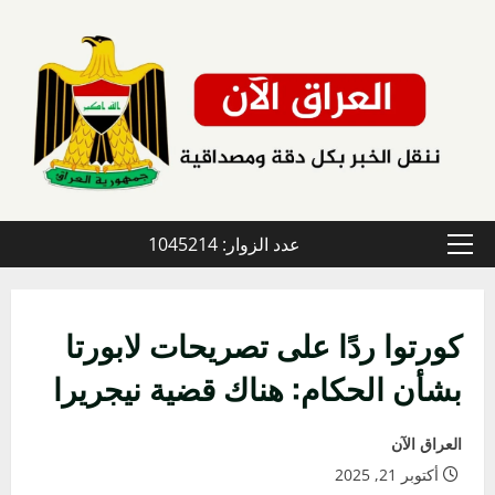
خطي
لى
لمحتوى
عدد الزوار: 1045214
القائمة
الأولية
كورتوا ردًا على تصريحات لابورتا
بشأن الحكام: هناك قضية نيجريرا
العراق الآن
أكتوبر 21, 2025