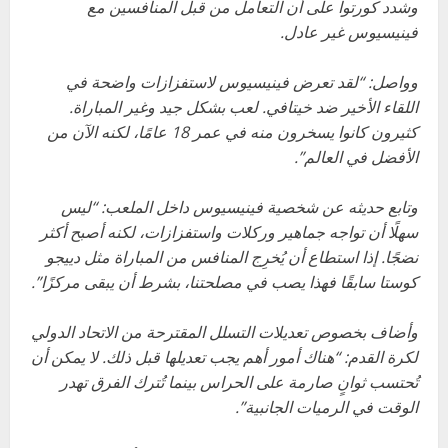
وشدد كورتوا على أن التعامل من قبل المنافسين مع
فينيسيوس غير عادل.
وواصل: “لقد تعرض فينيسيوس لاستفزازات واضحة في
اللقاء الأخير ضد خيتافي. لعب بشكل جيد وغير المباراة.
كثيرون كانوا يسخرون منه في عمر 18 عامًا، لكنه الآن من
الأفضل في العالم”.
وتابع حديثه عن شخصية فينيسيوس داخل الملعب: “ليس
سهلًا أن تواجه جماهير وركلات واستفزازات، لكنه أصبح أكثر
نضجًا. إذا استطاع أن يُخرِج المنافس من المباراة مثل دييجو
كوستا سابقًا فهذا يصب في مصلحتنا، بشرط أن يبقى مركزًا”.
وأضاف بخصوص تعديلات التسلل المقترحة من الاتحاد الدولي
لكرة القدم: “هناك أمور أهم يجب تعديلها قبل ذلك. لا يمكن أن
تُحتسب ثوانٍ صارمة على الحراس بينما تُترك الفرق تهدر
الوقت في الرميات الجانبية”.