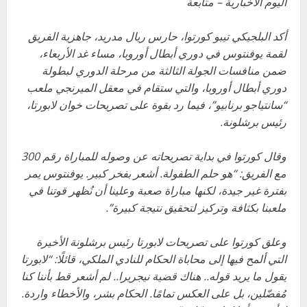
اليوم الأخبارية – متابعة
أكد البلجيكي تيبو كورتوا، حارس ريال مدريد، جاهزية الفريق
لقمة يوفنتوس في دوري أبطال أوروبا، مساء غد الأربعاء،
ضمن منافسات الجولة الثالثة من مرحلة الدوري لبطولة
دوري أبطال أوروبا، والتي ستقام في معقل الميرنجي ملعب
“سانتياجو برنابيو”، فيما رد بقوة على تصريحات خوان لابورتا،
رئيس برشلونة.
وقال كورتوا في بداية تصريحاته عن وصوله للمباراة رقم 300
مع الفريق: “هو حلم الطفولة. أشعر بفخر كبير. يوفنتوس يمر
بفترة غير جيدة، لكنها مباراة صعبة وعلينا أن نُظهر قوتنا في
ملعبنا بكثافة وتركيز لتحقيق نتيجة كبيرة”.
وعلق كورتوا على تصريحات لابورتا رئيس برشلونة الأخيرة
التي ألمح فيها إلى محاباة الحكام للنادي الملكي، قائلًا: “لابورتا
يقول ما يريد قوله.. هناك قضية نيجريرا.. لم أشعر قط بأننا كنا
مُفضّلين، بل على العكس تمامًا. الحكام بشر، والأخطاء واردة.