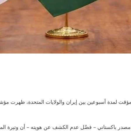
ؤقت لمدة أسبوعين بين إيران والولايات المتحدة، ظهرت مؤشرا
ة مع هيئة الإذاعة البريطانية (BBC)، كشف مصدر باكستاني – فضّل عدم الكشف عن ه