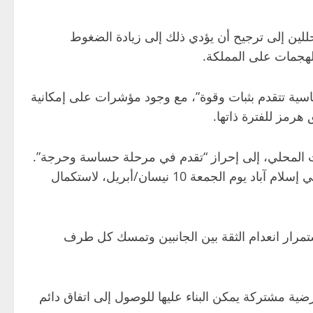
محللين إلى ترجيح أن يؤدي ذلك إلى زيادة الضغوط
الهجمات على المملكة.
ماسية تتقدم بثبات وقوة”، مع وجود مؤشرات على إمكانية
هرمز للفترة ذاتها.
قيت المحلي، إلى إحراز “تقدم في مرحلة حساسة وحرجة”.
وبعد نحو ساعتين، أعلن رئيس الوزراء الباكستاني التوصل إلى اتفاق لوقف إطلاق النار، داعياً الطرفين إلى عقد اجتماع في إسلام آباد يوم الجمعة 10 نيسان/أبريل، لاستكمال
ستمرار انعدام الثقة بين الجانبين وتمسك كل طرف
ضية مشتركة يمكن البناء عليها للوصول إلى اتفاق دائم