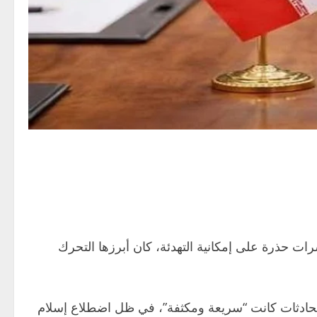
ت حذرة على إمكانية التهدئة، كان أبرزها التحرك
ويته – أن وتيرة المحادثات كانت “سريعة ومكثفة”، في ظل اضطلاع إسلام