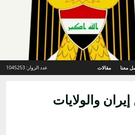
ل معنا
مقالات
عدد الزوار: 1045253
يران والولايات