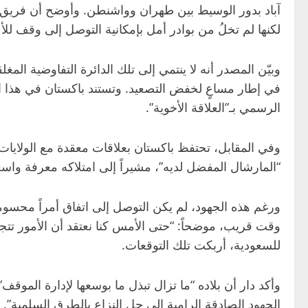
آباد بدور الوسيط بين طهران وواشنطن. وأوضح أن فريق الت
لكنها لم تخلُ من بوادر أمل بإمكانية التوصل إلى وقف للأع
وبيّن المصدر أنه لا ينتمي إلى تلك الدائرة التفاوضية ا
في إطار مساعٍ لخفض التصعيد. وتستند باكستان في هذا الدو
الرسمي بـ”العلاقة الأخوية”.
وفي المقابل، تحتفظ باكستان بعلاقات معقدة مع الولايات
“المارشال المفضل لديه”، مشيراً إلى امتلاكه معرفة واسعة
ورغم هذه الجهود، لم يكن التوصل إلى اتفاق أمراً محسوماً.
وقت قريب، موضحاً: “حتى الأمس كنا نعتقد أن الأمور تتجه 
للسعودية، أربكت تلك التوقعات.
وأكد دار أن بلاده “ما تزال تبذل ما بوسعها لإدارة المو
الجهود الصادقة الرامية إلى حل النزاع بالطرق السلمية”.