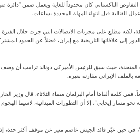
فاوض الباكستاني كان محدوداً للغاية ويعمل ضمن “دائرة ضيقة ج
مال القتالية قبل انتهاء المهلة المحددة بساعات.
لمغلقة، لكنه مطلع على مجريات الاتصالات التي جرت خلال الفترة
ر إلى علاقاتها التاريخية مع إيران، فضلاً عن الحدود المشترك
 المتحدة، حيث سبق للرئيس الأميركي دونالد ترامب أن وصف قا
 بالملف الإيراني مقارنة بغيره.
 ففي كلمة ألقاها أمام البرلمان مساء الثلاثاء، قال وزير الخار
نحو مسار إيجابي”، إلا أن التطورات الميدانية، لاسيما الهجوم
قف”، في حين عبّر قائد الجيش عاصم منير عن موقف أكثر حدة، إ