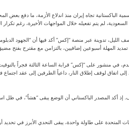
ية الباكستانية تجاه إيران منذ اندلاع الأزمة، ما دفع بعض ال
لسعودية، لم يتم تفعيله خلال المواجهات الأخيرة، رغم تكرار 
ف الليل، تدوينة عبر منصة “إكس” أكد فيها أن “الجهود الدبلو
 تمديد المهلة أسبوعين إضافيين، بالتزامن مع مقترح بفتح مضيق 
قدم، في منشور على “إكس” قرابة الساعة الثالثة فجراً بالتو
ف. إذ أكد المصدر الباكستاني أن الوضع يبقى “هشاً”، في ظل ا
ات المتحدة على طاولة واحدة، يبقى التحدي الأبرز في تحديد أر