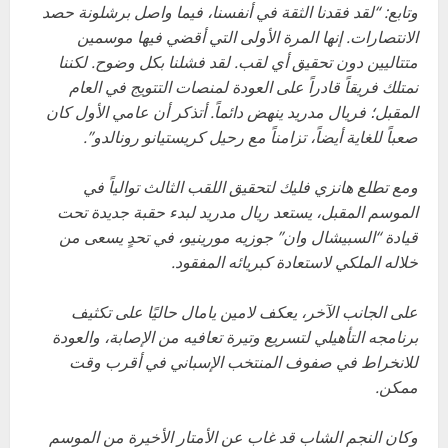
وتابع: “لقد فقدنا الثقة في أنفسنا، فيما واصل برشلونة حصد
الانتصارات. إنها المرة الأولى التي أقضي فيها موسمين
متتاليين دون تحقيق أي لقب. لقد فشلنا بكل وضوح. لكننا
نمتلك فريقاً قادراً على العودة لمنصات التتويج في العام
المقبل؛ فريال مدريد ينهض دائماً. أتذكر أن عامي الأول كان
صعباً للغاية أيضاً، تزامناً مع رحيل كريستيانو رونالدو”.
ومع تطلع هانزي فليك لتحقيق اللقب الثالث توالياً في
الموسم المقبل، يستعد ريال مدريد لبدء حقبة جديدة تحت
قيادة “السبيشال وان” جوزيه مورينيو، في تحدٍ يسعى من
خلاله الملكي لاستعادة كبريائه المفقود.
على الجانب الآخر، يعكف لامين يامال حاليًا على تكثيف
برنامجه التأهيلي لتسريع وتيرة تعافيه من الإصابة، والعودة
للانخراط في صفوف المنتخب الإسباني في أقرب وقت
ممكن.
وكان النجم الشاب قد غاب عن الأمتار الأخيرة من الموسم