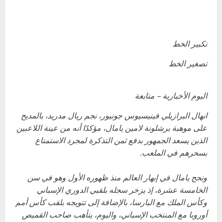
تكبير الخط
تصغير الخط
اليوم الأخبارية – متابعة
انهال البرازيلي فينيسيوس جونيور، نجم ريال مدريد، بالمديح
على موهبة برشلونة لامين يامال، مؤكدًا أنه من عينة اللاعبين
الذين يسعد الجمهور بدفع ثمن التذكرة لمجرد الاستمتاع
بسحرهم في الملعب.
ونجح يامال في إبهار العالم منذ ظهوره الأول وهو في سن
الخامسة عشرة، إذ يزخر سجله بلقبي الدوري الإسباني
وكأس الملك مع البارسا، بالإضافة إلى تتويجه بلقب كأس أمم
أوروبا مع المنتخب الإسباني، واليوم، يتأهب صاحب القميص