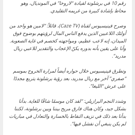
رقم 10 في برشلونة لقيادة “لاروخا” في المونديال، وهو
محاط بإشادة كبيرة من غريمه التقليدي.
وصرح فينيسيوس لقناة (Caze TV)، قائلاً: “لامين هو واحد من
أولئك اللاعبين الذين يدفع الناس المال لرؤيتهم بوضوح فوق
الميدان، إنه لاعب عظيم، ومواجهته كخصم في غاية الصعوبة.
وأنا على يقين بأنه بدوره يكنّ الإعجاب والتقدير للاعبي ريال
مدريد”.
وتطرق فينيسيوس خلال حواره أيضاً لمرارة الخروج بموسم
“صفري” آخر مع ريال مدريد، بعد رؤية برشلونة يتربع مجددًا
على عرش “الليغا”.
وشدد النجم البرازيلي: “لقد كان موسمًا شاقًا للغاية. بدأنا
بشكل جيد، وكان هناك فارق مريح بيننا وبين برشلونة، لكننا
بدأنا بعد ذلك في نزيف النقاط بالخسارة والتعادل في مباريات
لم يكن ينبغي أن نفشل فيها”.