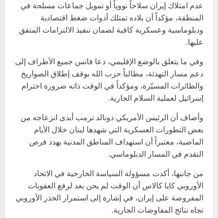
عدم امتلاك إيران سلاحاً نووياً أو تمويل جماعات مسلحة في
المنطقة، مؤكداً أن بلاده تمتلك أدوات ضغط اقتصادية
ودبلوماسية وعسكرية كافية لضمان تنفيذ الالتزامات المتفق
عليها.
وفي ما يتعلق بالوضع الإقليمي، دعا فانس جميع الأطراف إلى
دعم مسار التهدئة، مطالباً حزب الله بوقف إطلاق الصواريخ
والطائرات المسيّرة، ومؤكداً في الوقت ذاته ضرورة احترام
إسرائيل لعملية السلام الجارية.
وأضاف أن الرئيس الأمريكي دونالد ترمب أبدى انزعاجه من
بعض التطورات العسكرية التي شهدها لبنان خلال الأيام
الماضية، معتبراً أن استهداف المناطق المدنية يهدد فرص
التقدم في المسار الدبلوماسي.
من جانبها، أكدت مسؤولة السياسة الخارجية في الاتحاد
الأوروبي كايا كالاس أن الوقت لم يحن بعد لرفع العقوبات
المفروضة على إيران، في إشارة إلى استمرار الحذر الأوروبي
تجاه نتائج المفاوضات الجارية.