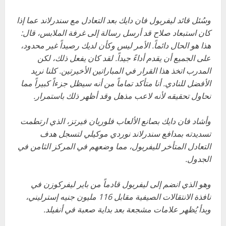
وسُئل قائد ليفربول فان دايك بعد التعادل مع سندرلاند عما إذا
كان استبعاد صلاح قد أرسل رسالة إلى غرفة الملابس، قال:
هذا هو الحال دائماً. الأمر ليس وكأن لديك رصيداً غير محدود،
على الجميع أن يقدم أداءً جيداً. لقد كان يفعل ذلك، لكن
المدرب اتخذ هذا القرار في المباراتين الأخيرتين. كلنا نريد
الأفضل للنادي. أنا متأكد تماماً من أنه سيظل جزءاً كبيراً مما
نحاول تحقيقه لأنه لاعب مذهل وقد أظهر ذلك باستمرار.
وأشاد فان دايك بصانع الألعاب فلوريان فيرتز، الذي ارتطمت
تسديدته بمدافع سندرلاند نوردي موكيلي لتسجل هدف
التعادل المتأخر لليفربول، مما وضعهم في المركز الثامن في
الجدول.
وهو الذي انضم إلى ليفربول قادماً من باير ليفركوزن في
نافذة الانتقالات الصيفية مقابل 116 مليون جنيه إسترليني،
وبدأ يُظهر علامات مشجعة بعد بداية صعبة في أنفيلد.