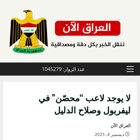
خطي
لى
لمحتوى
عدد الزوار: 1045279
القائمة
الأولية
لا يوجد لاعب “محصّن” في
ليفربول وصلاح الدليل
العراق الآن
ديسمبر 4, 2025