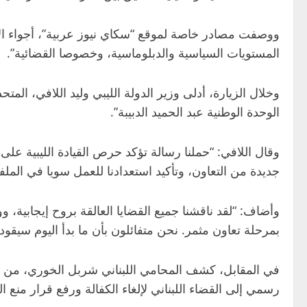
ووصفت مصادر خاصة لموقع “سكاي نيوز عربية”، أجواء الاجت
المستويات السياسية والدبلوماسية، وخصوصا القضائية”.
وخلال الزيارة، أدلى وزير الدولة الليبي وليد اللافي، ال
الوحدة الوطنية عبد الحميد الدبيبة”.
وقال اللافي: “حملنا رسالة تؤكد حرص القيادة الليبية على
جديدة من التعاون، وتأكيد استعدادنا للعمل سويا في المل
وأضاف: “لقد ناقشنا جميع القضايا العالقة بروح إيجابية، ووج
بمرحلة تعاون مثمر. نحن متفائلون بأن ما بدأ اليوم سيقود 
في المقابل، كشف المحامي اللبناني شربل الخوري، من فر
رسمي إلى القضاء اللبناني لإلغاء الكفالة ورفع قرار منع ا