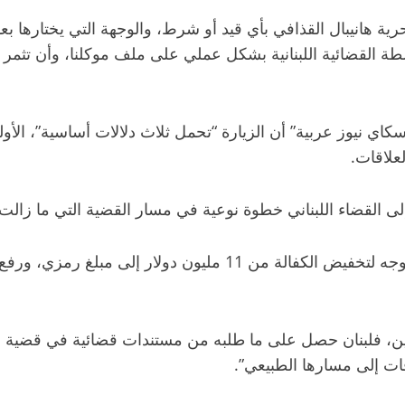
ة هانيبال القذافي بأي قيد أو شرط، والوجهة التي يختارها بع
لسلطة القضائية اللبنانية بشكل عملي على ملف موكلنا، وأن تثمر ا
 نيوز عربية” أن الزيارة “تحمل ثلاث دلالات أساسية”، الأول
علاقات.
ر إلى القضاء اللبناني خطوة نوعية في مسار القضية التي ما زال
كما أن هناك تقدما واضحا في ملف هانيبال القذافي، مع توجه لتخفيض
ن، فلبنان حصل على ما طلبه من مستندات قضائية في قضية الإما
ات إلى مسارها الطبيعي”.