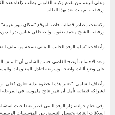
وعلى الرغم من تقدم وكيله القانوني بطلب لإلغاء هذه الك
ورفيقيه، لم يبت بعد بهذا الطلب.
وكشفت مصادر قضائية خاصة لموقع “سكاي نيوز عربية” أن ا
ورفيقيه الشيخ محمد يعقوب والصحافي عباس بدر الدين، 
وأضافت: “سلم الوفد الجانب اللبناني نسخة من ملف التحقي
وبعد الاجتماع، أوضح القاضي حسن الشامي أن “الملف المرسل
على وضع آليات واضحة وسريعة لتبادل المعلومات والمستن
وأضاف الشامي: “نعتبر هذه الخطوة بداية تعاون فعلي، 
لشراكة قضائية نأمل أن تثمر نتائج ملموسة في المرحلة ال
وفي ختام جولته، زار الوفد الليبي قصر بعبدا حيث استقب
العلاقات الثنائية وتفعيل التنسيق بين المؤسسات الرسمية 