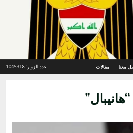
ل معنا
مقالات
عدد الزوار: 1045318
“هانيبال”