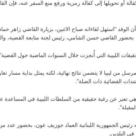
فالة أو تحويلها إلى كفالة رمزية ورفع منع السفر عنه، فإن ا
لوفد “استهل لقاءاته صباح الاثنين، بزيارة القاضي زاهر حما
بحضور القاضي حسن الشامي، رئيس لجنة متابعة القضية، والقا
قات الليبية التي أُنجزت خلال السنوات الماضية حول القضية”.
 من ليبيا لا يتضمن نتائج نهائية، لكنه يمثل بداية مسار تعاون
دات القضائية ذات الصلة”.
وهي تعبر عن رغبة حقيقية من السلطات الليبية في المساعدة 
مقبلة”.
له رئيس الجمهورية اللبنانية العماد جوزيف عون، بحضور عدد 
في البلدين.