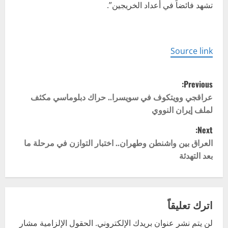
تشهد فائضاً في أعداد الخريجين”.
Source link
P
Previous:
o
عراقجي وويتكوف في سويسرا.. حراك دبلوماسي مكثف
لملف إيران النووي
s
Next:
t
العراق بين واشنطن وطهران.. اختبار التوازن في مرحلة ما
بعد التهدئة
n
a
v
اترك تعليقاً
لن يتم نشر عنوان بريدك الإلكتروني.
الحقول الإلزامية مشار