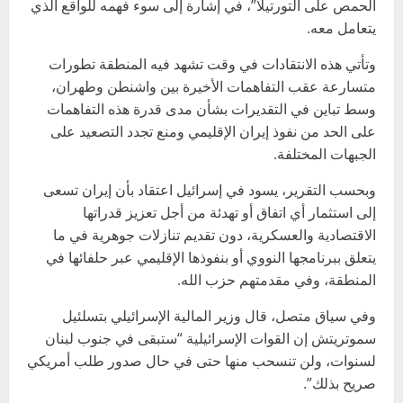
الحمص على التورتيلا”، في إشارة إلى سوء فهمه للواقع الذي
يتعامل معه.
وتأتي هذه الانتقادات في وقت تشهد فيه المنطقة تطورات
متسارعة عقب التفاهمات الأخيرة بين واشنطن وطهران،
وسط تباين في التقديرات بشأن مدى قدرة هذه التفاهمات
على الحد من نفوذ إيران الإقليمي ومنع تجدد التصعيد على
الجبهات المختلفة.
وبحسب التقرير، يسود في إسرائيل اعتقاد بأن إيران تسعى
إلى استثمار أي اتفاق أو تهدئة من أجل تعزيز قدراتها
الاقتصادية والعسكرية، دون تقديم تنازلات جوهرية في ما
يتعلق ببرنامجها النووي أو بنفوذها الإقليمي عبر حلفائها في
المنطقة، وفي مقدمتهم حزب الله.
وفي سياق متصل، قال وزير المالية الإسرائيلي بتسلئيل
سموتريتش إن القوات الإسرائيلية “ستبقى في جنوب لبنان
لسنوات، ولن تنسحب منها حتى في حال صدور طلب أمريكي
صريح بذلك”.