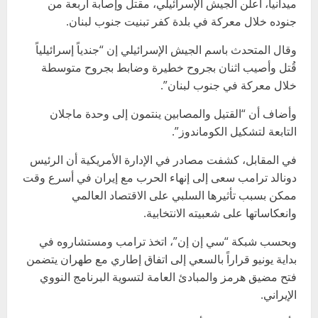
ميدانياً، أعلن الجيش الإسرائيلي، مقتل وإصابة أربعة من
جنوده خلال معركة في بلدة كفر تبنيت جنوب لبنان.
وقال المتحدث باسم الجيش الإسرائيلي إن “جندياً إسرائيلياً
قُتل وأصيب اثنان بجروح خطيرة وضابط بجروح متوسطة
خلال معركة في جنوب لبنان”.
وأضاف أن “القتيل والمصابين ينتمون إلى وحدة ماجلان
التابعة لتشكيل الكوماندوز”.
في المقابل، كشفت مصادر في الإدارة الأمريكية أن الرئيس
دونالد ترامب سعى إلى إنهاء الحرب مع إيران في أسرع وقت
ممكن بسبب تأثيرها السلبي على الاقتصاد العالمي
وانعكاساتها على شعبيته الانتخابية.
وبحسب شبكة “سي إن إن”، اتخذ ترامب ومستشاروه في
بداية يونيو قراراً بالسعي إلى اتفاق إطاري مع طهران يتضمن
فتح مضيق هرمز والمبادئ العامة لتسوية البرنامج النووي
الإيراني.