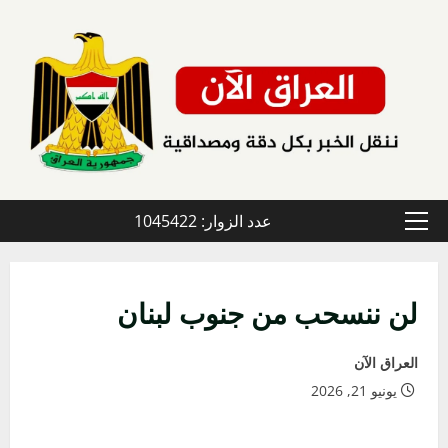
خطي
لى
لمحتوى
عدد الزوار: 1045422
القائمة
الأولية
لن ننسحب من جنوب لبنان
العراق الآن
يونيو 21, 2026