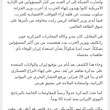
وأشارت الشبكة إلى أن العديد من كبار المسؤولين في الإدارة
الأمريكية كانوا يؤيدون إنهاء الحرب، إذ أعرب وزير الخزانة
سكوت بيسنت عن قلقه إزاء العواقب الاقتصادية للحرب،
فيما أبدى وزير الطاقة كريس رايت مخاوفه من تأثيرها على
سوق الطاقة العالمي.
في المقابل، كان مدير وكالة المخابرات المركزية جون
راتكليف ووزير الحرب بيت هيغسيث من بين أكثر المسؤولين
تشككاً، حيث أبديا شكوكاً بشأن استعداد إيران للوفاء بأي
تفاهمات محتملة.
وجاء هذا الكشف بعد أيام من توقيع إيران والولايات المتحدة
على مذكرة تفاهم عن بُعد، تنص على إنهاء النزاع العسكري
الذي بدأ في 28 فبراير، ورفع الحصار البحري عن الموانئ
الإيرانية، واستعادة الملاحة في مضيق هرمز.
كما تحدد المذكرة جدولاً زمنياً للمفاوضات الخاصة بالبرنامج
النووي الإيراني يمتد لمدة 60 يوماً.
وكان نائب الرئيس الأمريكي جي دي فانس قد أعلن في وقت