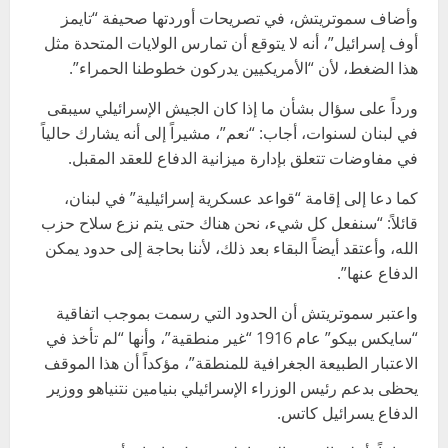
وأضاف سموتريتش، في تصريحات أوردتها صحيفة “تايمز
أوف إسرائيل”، أنه لا يتوقع أن تمارس الولايات المتحدة مثل
هذا الضغط، لأن “الأمريكيين يدركون خطوطنا الحمراء”.
ورداً على سؤال بشأن ما إذا كان الجيش الإسرائيلي سيبقى
في لبنان لسنوات، أجاب: “نعم”، مشيراً إلى أنه يشارك حالياً
في مفاوضات تتعلق بإدارة ميزانية الدفاع للعقد المقبل.
كما دعا إلى إقامة “قواعد عسكرية إسرائيلية” في لبنان،
قائلاً: “سنفعل كل شيء، نحن هناك حتى يتم نزع سلاح حزب
الله، وأعتقد أيضاً البقاء بعد ذلك، لأننا بحاجة إلى حدود يمكن
الدفاع عنها”.
واعتبر سموتريتش أن الحدود التي رسمت بموجب اتفاقية
“سايكس بيكو” عام 1916 “غير منطقية”، وأنها “لم تأخذ في
الاعتبار الطبيعة الجغرافية للمنطقة”، مؤكداً أن هذا الموقف
يحظى بدعم رئيس الوزراء الإسرائيلي بنيامين نتنياهو ووزير
الدفاع يسرائيل كاتس.