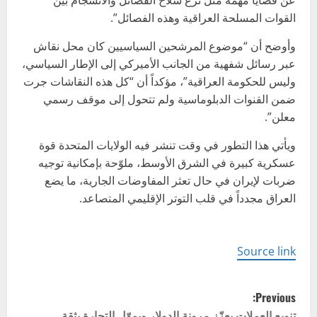
عن قضايا مهمة مثل نزع سلاح الفصائل والانسجام بين
القوات المسلحة العراقية وهذه الفصائل”.
وأوضح أن “موضوع المرشحين السياسيين كان محل نقاش
عبر رسائل شفهية من الجانب الأميركي إلى الإطار السياسي،
وليس للحكومة العراقية”، مؤكداً أن “كل هذه النقاشات جرت
ضمن القنوات الدبلوماسية ولم تتحول إلى موقف رسمي
معلن”.
ويأتي هذا التطور في وقت تنشر فيه الولايات المتحدة قوة
عسكرية كبيرة في الشرق الأوسط، ملوّحة بإمكانية توجيه
ضربات لإيران في حال تعثر المفاوضات الجارية، ما يضع
العراق مجدداً في قلب التوتر الإقليمي المتصاعد.
Source link
P
Previous:
تنويع العملات يعزّز مرونة الدولار ويموّل التجارة بثقة