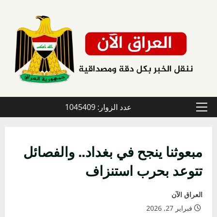
خطي
لى
لمحتوى
عدد الزوار: 1045409
القائمة
الأولية
مبعوثنا ينجح في بغداد.. والفصائل
تتوعد بحرب استنزاف
العراق الآن
فبراير 27, 2026