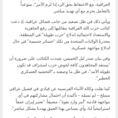
العراقية، مع الاحتفاظ بحق الرد إذا لزم الأمر”، متوعداً
بالتعامل بحزم مع أي تهديد مباشر.
ويأتي ذلك في ظل تصعيد من جانب فصائل عراقية، إذ دعت
كتائب حزب الله العراقية مقاتليها إلى رفع الجاهزية
والاستعداد لاحتمالية اندلاع “حرب طويلة” في المنطقة،
محذرةً الولايات المتحدة من تكبّد “خسائر جسيمة” في حال
اندلاع مواجهة عسكرية.
وفي بيان صدر ليل الخميس، شددت الكتائب على ضرورة أن
“يستعد المجاهدون كافة لخوض حرب استنزاف قد تكون
طويلة الأمد”، في ظل ما وصفته بـ”التحشيد العسكري
الخطير”.
كما نقلت وكالة الأنباء الفرنسية عن قيادي في فصيل عراقي
مسلح – لم تسمّه – تأكيده أن احتمال مشاركتهم في أي
مواجهة قادمة “أمر وارد بقوة”، مضيفاً: “نعتبر إيران عمقاً
استراتيجياً لنا، وأي مساس بهذا العمق يهددنا بشكل مباشر”.