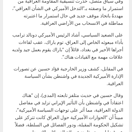
وفي سياق متصل، حذّرت تنسيقية المقاومة العراقية من
استمرار ما وصفته بـ”التدخل الأميركي في الشأن العراقي”،
مهددةً باتخاذ موقف جديد في حال استمرار ما اعتبرته
مماطلة في الانسحاب من الأراضي العراقية.
على الصعيد السياسي، أشاد الرئيس الأميركي دونالد ترامب
بأداء مبعوثه الخاص إلى العراق، توم باراك، عقب لقاءات
أجراها الأخير في بغداد، قائلاً إن “باراك يقوم بعمل جيد ولديه
علاقات مهمة مع القيادات هناك”.
في المقابل، كشف وزير الخارجية فؤاد حسين عن تصورات
الإدارة الأميركية الجديدة في واشنطن بشأن السياسة
العراقية.
وقال حسين في حديث متلفز تابعته (المدى)، إن “هناك
اعتقاداً في واشنطن بأن التأثير الإيراني تزايد في مفاصل
الدولة العراقية، مما أثر على توجهات السياسة الأميركية”،
مبيناً أن “الحوارات الأميركية حول العراق كانت تتركز على
تشكيل الحكومة المقبلة، ودور الفصائل في السلطة، فضلاً