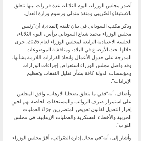
أصدر مجلس الوزراء، اليوم الثلاثاء، عدة قرارات بينها تتعلق
بالاستيفاءِ الضّريبي ومنفذ مندلي ورسوم وزارة العدل.
وذكر مكتب السوداني في بيان تلقته (المدى)، أن”رئيس
مجلس الوزراء محمد شياع السوداني ترأس، اليوم الثلاثاء،
الجلسة الاعتيادية الرابعة لمجلس الوزراء لعام 2026، جرى
خلالها بحث الأوضاع في البلاد، ومناقشة الموضوعات
المدرجة على جدول الأعمال واتخاذ القرارات اللازمة بشأنها،
وقد واصل مجلس الوزراء استعراض إجراءات الوزارات
ومؤسسات الدولة كافة بشأن تقليل النفقات وتعظيم
الإيرادات”.
وأضاف، أنه”ففي ما يتعلق بضحايا الارهاب، وافق المجلس
على استمرار صرف الرواتب والمستحقاتِ الخاصة بهم لحينِ
إقرار التعديل لقانون تعويض المتضررين جرّاءَ العمليات
الحربية والأخطاء العسكرية والعمليات الإرهابية، في مجلس
النواب”.
وأشار إلى، أنه”في مجال إدارة الضّرائبِ، أقرّ مجلس الوزراء