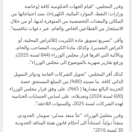
وقرر المجلس، “قيام الجهات الحكومية كافة (وخاصة
وزارات؛ النفط، الموارد المائية، الكهرباء)، بسد احتياجاتها من
المكائن والمعدات التخصصية من المتوفرة لديها، أو من خلال
الاستئجار من القطاعين الخاص والعام، عبر دعوات تنافسية”.
وأقر، “تسريع تسويق مادة الكبريت (للأغراض المحلية، أو
لأغراض التصدير)، وكذلك مادتا الكبريت المصاحب والخام،
وبالآلية التي اقرها قرار مجلس الوزراء (844 لسنة 2025)،
ورفع تقارير شهرية بالموضوع الى مجلس الوزراء”.
كذلك أقر المجلس، “تحويل الشركات العامة ودوائر التمويل
الذاتي كافة، ما نسبته (80%) من المبلغ المستحق حصة
الخزينة البالغ مقدارها ( 65%)، على وفق قرار مجلس الوزراء
(600 لسنة 2024) وتعديلاته، على اساس الحسابات الختامية
لهذه الشركات لسنة 2025، والسنوات اللاحقة”.
وقرر مجلسُ الوزراء، “عدَّ منفذ مندلي- سومار، الحدودي،
منفذاً دولياً، استناداً الى أحكام قانونِ هيئة المنافذ الحدودية
30 لسنة 2016”.