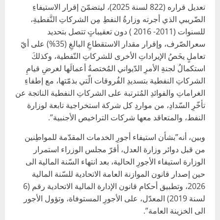
تعديل قراره (822 لسنة 2025)، ليتضمّنَ إقرار الاستيفاءِ
الضّريبي الذي أجرته وزارةُ النفطِ مِن الشركاتِ النَّفطيةِ،
للسنوات (2011- 2016 ) دون تعقيباتٍ تتصل بتحديد
سعرالصّرف، وإقرار مقدار الاستقطاعِ البالغِ (35%) على أيّ
تعاملٍ يخَصُ الإيراداتِ الأخرى للشركاتِ النّفطية، وكذلكَ
استكمالُ لجنةِ الأمرِ الدّيواني المُختصةُ أعمالَها لغرضِ قيامِ
الشركاتِ النفطية بتسديدِ الفُروقات الّتي بذمّتها، مع إطفاءِ
الغراماتِ والفوائدِ المُترتبة على الشركاتِ النفطية الناتجة عن
تأخّرِ السّدادِ، من مواردِ كل شركة استخراجية تابعة لوزارة
النفط، والمتعاقد معها شركات التراخيص الأجنبية”.
وبين، أنه”بشأن استيفاء أجورِ الخدمات المقدّمة للمواطِنين
من قبل دوائر وزارة العدل، أقرّ مجلس الوزراء استمرار
الوزارة استيفاء الأجورِ الحالية، بعد انتهاء السّنة المالية الى
حين إصدار قانون الموازنة العامة الاتحادية للسّنة المالية
2026، وتطبيق أحكام قانون الإدارة المالية الاتحادية رقم (6
لسنة 2019) المعدّل، على الأجورِ المستوفاة، وتؤول الأجور
الى الخزينة العامة”.