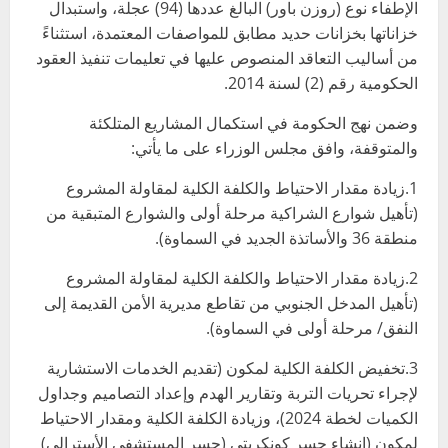
الإطفاء نوع (روزن باور) البالغ عددها (94) عجلة، واستبدال
خزاناتها بخزانات حديد مطابق للمواصفات المعتمدة، استثناءً
من أساليب التعاقد المنصوص عليها في تعليمات تنفيذ العقود
الحكومية رقم (2) لسنة 2014.
وضمن نهج الحكومة في استكمال المشاريع المتلكئة
والمتوقفة، وافق مجلس الوزراء على ما يأتي:
1.زيادة مقدار الاحتياط والكلفة الكلية لمقاولة المشروع
(تأهيل شوارع الشراكية مرحلة أولى والشوارع المتبقية من
منطقة 36 والأساتذة الجديد في السماوة).
2.زيادة مقدار الاحتياط والكلفة الكلية لمقاولة المشروع
(تأهيل المدخل الجنوبي من تقاطع مديرية الأمن القديمة إلى
النفق/ مرحلة أولى في السماوة).
3.تخفيض الكلفة الكلية لمكون (تقديم الخدمات الاستشارية
لإجراء تحريات التربة وتقارير الهدم وإعداد التصاميم وجداول
الكميات لخطة 2024)، وزيادة الكلفة الكلية ومقدار الاحتياط
لمكون (إنشاء جسر كونكريتي (جسر المستشفى الأسترالي)