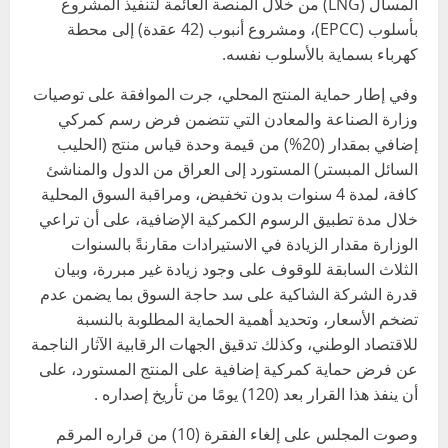
المسال (LNG) من خلال المنصة العائمة لتنفيذ المشروع
بأسلوب (EPCC)، ومشروع أنبوب (42 عقدة) إلى محطة
كهرباء بسماية بالأسلوب نفسه.
وفي إطار حماية المنتج المحلي، جرت الموافقة على توصيات
وزارة الصناعة والمعادن التي تتضمن فرض رسم كمركي
إضافي بمقدار (20%) من قيمة وحدة قياس منتج (الحليب
السائل المبستر) المستورد إلى العراق من الدول والمناشئ
كافة، لمدة 4 سنوات بدون تخفيض، ومراقبة السوق المحلية
خلال مدة تطبيق الرسوم الكمركية الإضافية، على أن تراعي
الوزارة مقدار الزيادة في الاستيرادات مقارنةً بالسنوات
الثلاث السابقة للوقوف على وجود زيادة غير مبررة، وبيان
قدرة الشركة الشاكية على سد حاجة السوق بما يضمن عدم
تضخم الأسعار، وتحديد أهمية الحماية المطلوبة بالنسبة
للاقتصاد الوطني، وكذلك تدقيق الجهات الرقابية الآثار الناجمة
عن فرض حماية كمركية إضافية على المنتج المستورد، على
أن ينفذ هذا القرار بعد (120) يومًا من تأريخ إصداره .
وصوت المجلس على إلغاء الفقرة (10) من قراره المرقم