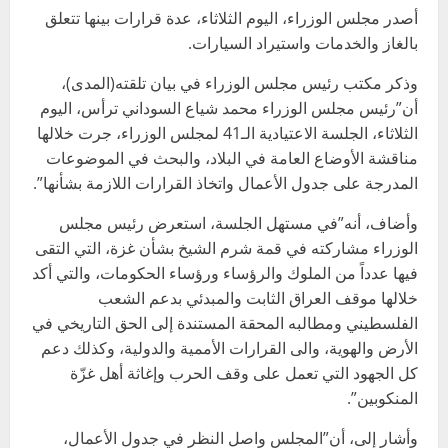
أصدر مجلس الوزراء، اليوم الثلاثاء، عدة قرارات بينها تتعلق
بالغاز والخدمات واستيراد السيارات.
وذكر مكتب رئيس مجلس الوزراء في بيان تلقته(المدى)،
أن”رئيس مجلس الوزراء محمد شياع السوداني ترأس، اليوم
الثلاثاء، الجلسة الاعتيادية الـ41 لمجلس الوزراء، جرت خلالها
مناقشة الأوضاع العامة في البلاد، والبحث في الموضوعات
المدرجة على جدول الأعمال واتخاذ القرارات اللازمة بشأنها”.
وأضاف، أنه”في مستهل الجلسة، استعرض رئيس مجلس
الوزراء مشاركته في قمة شرم الشيخ بشأن غزة، التي التقى
فيها عدداً من الملوك والرؤساء ورؤساء الحكومات، والتي أكد
خلالها موقف العراق الثابت والمبدئي بدعم الشعب
الفلسطيني ومطالبه المحقة المستندة إلى الحق التاريخي في
الأرض والهوية، والى القرارات الأممية والدولية، وكذلك دعم
كل الجهود التي تعمل على وقف الحرب وإغاثة أهل غزّة
المنكوبين”.
وأشار إلى، أن”المجلس واصل النظر في جدول الأعمال،