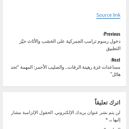
Source link
P
Previous:
o
دخول رسوم ترامب الجمركية على الخشب والأثاث حيّز
التطبيق
s
Next:
t
مساعدات غزة رهينة الرفات.. والصليب الأحمر: المهمة “تحد
هائل”
n
a
v
اترك تعليقاً
لن يتم نشر عنوان بريدك الإلكتروني.
الحقول الإلزامية مشار
i
إليها بـ
*
g