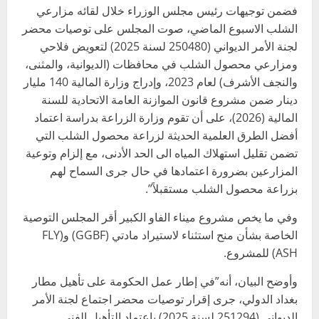
فضمن توجيهات رئيس مجلس الوزراء خلال لقائه مزارعي
الشلب الاسبوع الماضي، صوت المجلس على توصيات محضر
لجنة الأمر الديواني (250480 لسنة 2025) لتعويض فلاحي
ومزارعي محصول الشلب في محافظات (الديوانية، والمثنى،
والنجف الأشرف) لعام 2023، وإدراج وزارة المالية 140 مليار
دينار ضمن مشروع قانون الموازنة العامة الاتحادية للسنة
المالية (2026)، على أن تقوم وزارة الزراعة بدراسة اعتماد
أفضل الطرق العلمية الحديثة لزراعة محصول الشلب التي
تضمن تقليل استهلاك المياه الى الحد الأدنى، مع إلزام وتوعية
المزارعين بضرورة اعتمادها في حال جرى السماح لهم
بزراعة محصول الشلب مستقبلاً”.
وفي ما يخص مشروع ميناء الفاو الكبير أقر المجلس التوصية
الخاصة بشأن منح استثناء لاستيراد مادتي (GGBF) و(FLY
ASH) للمشروع.
وأوضح البيان، أنه”في إطار عمل الحكومة على تأهيل مطار
بغداد الدولي، جرى إقرار توصيات محضر اجتماع لجنة الأمر
الديواني (251294 لسنة 2025) باعتماد التأهيل الفني