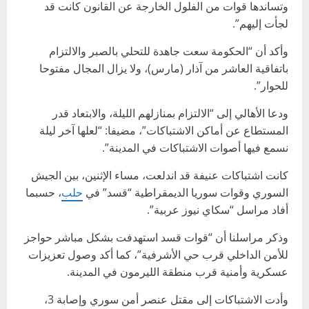
وتساندها قوات من الفلول الخارجة عن القانون كانت قد
لجأت إليهم”.
وأكد أن “الحكومة سعت جاهدة للتحلي بالصبر والالتزام
باتفاقية العاشر من آذار (مارس)، ولا يزال المجال مفتوحا
للحوار”.
ودعا الأهالي إلى “الالتزام بمنازلهم الليلة، والابتعاد قدر
المستطاع عن أماكن الاشتباكات”، مضيفا: “لعلها آخر ليلة
نسمع فيها أصوات الاشتباكات في المدينة”.
كانت اشتباكات عنيفة قد اندلعت، مساء الإثنين، بين الجيش
السوري وقوات سوريا الديمقراطية “قسد” في
حلب
، حسبما
أفاد مراسل “سكاي نيوز عربية”.
وذكر مراسلنا أن “قوات قسد استهدفت بشكل مباشر حواجز
للأمن الداخلي قرب حي الأشرفية”، كما أكد وصول تعزيزات
عسكرية وأمنية قرب منطقة الليرمون في المدينة.
وأدت الاشتباكات إلى مقتل عنصر أمن سوري وإصابة 3،