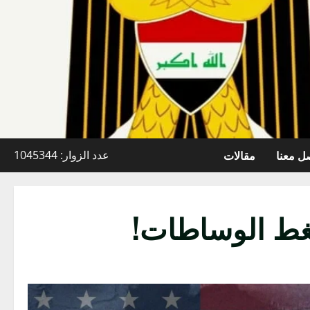
ل معنا
مقالات
عدد الزوار: 1045344
غط الوساطات!