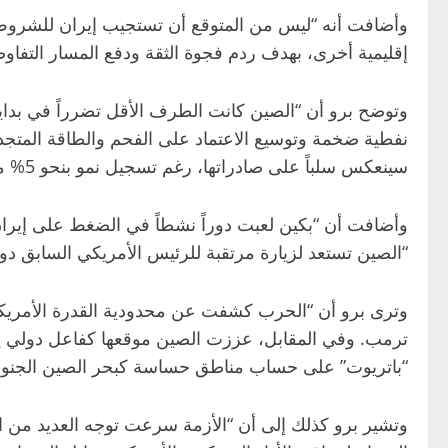
وأضافت أنه “ليس من المتوقع أن تستجيب إيران للشروط ا
إقليمية أخرى، بهدف ردم فجوة الثقة ودفع المسار التفاوض
وتوضح برو أن “الصين كانت الطرف الأقل تضرراً في بداي
نفطية ضخمة وتوسيع الاعتماد على الفحم والطاقة المتجدد
سينعكس سلباً على صادراتها، رغم تسجيل نمو بنحو 5% مؤخراً.”
وأضافت أن “بكين لعبت دوراً نشطاً في الضغط على إيرا
“الصين تستعد لزيارة مرتقبة للرئيس الأمريكي السابق دونا
وترى برو أن “الحرب كشفت عن محدودية القدرة الأمريك
ترمب. وفي المقابل، عززت الصين موقعها كفاعل دولي يس
“باتريوت” على حساب مناطق حساسة كبحر الصين الجنوب
وتشير برو كذلك إلى أن “الأزمة سرعت توجه العديد من ال