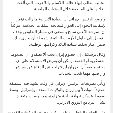
الحالية تتطلب إنهاء حالة “اللاسلم واللاحرب” التي ألقت
بظلالها على المنطقة خلال السنوات الماضية.
وأوضح الرئيس الإيراني أن القيادة الإيرانية ما زالت تؤمن
بإمكانية اللجوء إلى الحوار لمعالجة الملفات الخلافية، مؤكداً
أن المرشد الأعلى سمح بالمضي في مسار التفاوض بهدف
التوصل إلى حلول للأزمات القائمة، شريطة أن يجري ذلك
ضمن إطار يحفظ سيادة البلاد وكرامتها الوطنية.
وقال بزشكيان إن خصوم إيران يجب ألا يعتقدوا أن الضغوط
العسكرية أو القصف يمكن أن يفرض الاستسلام على أي
دولة، مضيفاً أن طهران لن تتراجع عن الدفاع عن سيادتها
وأراضيها مهما بلغت التحديات.
وتأتي تصريحات الرئيس الإيراني في وقت تشهد فيه المنطقة
تصعيداً متواصلاً بين إيران والولايات المتحدة وإسرائيل، وسط
ضغوط عسكرية واقتصادية متزايدة، ومفاوضات متعثرة
بشأن البرنامج النووي الإيراني.
وفي الجانب الداخلي، دعا بزشكيان مختلف المكونات القومية