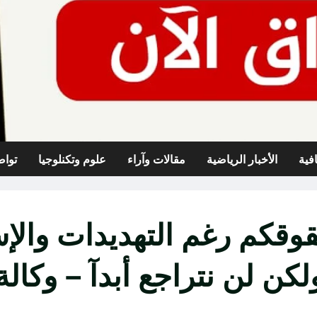
افية
الأخبار الرياضية
مقالات وآراء
علوم وتكنلوجيا
تواص
وقكم رغم التهديدات والإ
ن لن نتراجع أبدآ – وكالة 