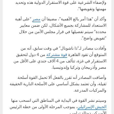
ولإضفاء الشرعية على قوة الاستقرار الدولية هذه وتحديد
مهمتها وتفويضها”.
وأكد أن “هذا أمر بالغ الأهمية”، مضيفا أن
مصر
“على أهبة
الاستعداد للمشاركة بجميع الأشكال، لكن ضمن معايير
محددة” سيتم تفصيلها في قرار مجلس الأمن من خلال
“تفويض واضح”.
وأفادت مصادر لـ”ذا ناشونال” في وقت سابق، أنه من
المتوقع أن تقود القاهرة
قوة مشتركة
من 4 دول لتحقيق
الاستقرار في غزة، تتألف من 4 آلاف جندي على الأقل من
مصر وأذربيجان وتركيا وإندونيسيا.
وأضافت المصادر أنه تقرر بالفعل ألا تحمل القوة أسلحة
ثقيلة، وأن تعتمد بشكل أساسي على الأسلحة النارية الخفيفة
والمركبات المدرعة.
وسيتم نشر القوة في البداية في المناطق التي انسحب منها
الجيش الإسرائيلي
، بموجب المرحلة الأولى من خطة الرئيس
الأميركي دونالد ترامب.