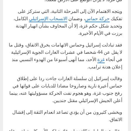
ويتجه الاهتمام الآن إلى المرحلة الثانية، التي ستركز على
تفكيك
حركة حماس
، وضمان
الانسحاب الإسرائيلي
الكامل،
وتحديد شكل حكم غزة، إلا أن المخاوف بشأن انهيار الهدنة
برزت في الأيام الأخيرة.
فقد تبادلت إسرائيل وحماس الاتهامات بخرق الاتفاق، وقتل ما
لا يقل عن 44 شخصا في عشرات الغارات الجوية الإسرائيلية
في أنحاء
غزة
الأحد، مما أنهى أسبوعا من الهدوء النسبي منذ
إعلان هدنة ترامب.
وقالت إسرائيل إن سلسلة الغارات جاءت ردا على إطلاق
حماس أعيرة نارية وصاروخا مضادا للدبابات على قواتها في
رفح جنوب غزة، وهو هجوم نفت الحركة مسؤوليتها عنه، بينما
أعلن الجيش الإسرائيلي مقتل جنديين.
ويخشى كثيرون من أن يؤدي تصاعد انعدام الثقة إلى إفشال
الاتفاق.
وقال عبد العاطي: “التحديات قائمة لكن الأمر كله يتعلق بوفاء