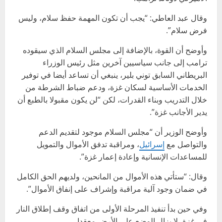
وقال عبد العاطي: “يجب أن تكون المهمة حفظ سلام، وليس
فرض سلام”.
وأوضح أن القوة، بالإضافة إلى مجلس السلام الذي سيقوده
ترامب إلى جانب سياسيين آخرين مثل رئيس الوزراء
البريطاني السابق توني بلير، ينبغي أن تساعد أيضا في توفير
الخدمات الأساسية لسكان غزة، ودعم ضباط الشرطة من
خلال التدريب وبناء القدرات، لكن “لن يكون مقبولا بالطبع أن
يدير الأجانب غزة”.
وأوضح الوزير أن “مجلس السلام موجود لتقديم الدعم
والتواصل مع
إسرائيل
، ومراقبة تدفق الأموال والتمويل
للمساعدات الإنسانية وإعادة إعمار غزة”.
وقال: “ستأتي هذه الأموال من المانحين، ولديهم الحق الكامل
في ضمان وجود آلية مراقبة وإشراف على إنفاق الأموال”.
وفي حين بدأ تنفيذ المرحلة الأولى من اتفاق وقف إطلاق النار
في غزة، لا يزال الوضع على الأرض معقدا.