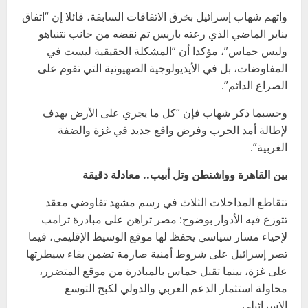
واتهم شهاب إسرائيل بخرق الاتفاقات السابقة، قائلا إن “اتفاق
يناير الماضي الذي رعته باريس تم نقضه من جانب نتنياهو
وليس حماس”، مؤكدا أن “المشكلة الحقيقية ليست في
المفاوضات، بل في الأيديولوجية الصهيونية التي تقوم على
الصراع الدائم”.
وحسبما ذكر شهاب فإن “كل ما يجري على الأرض يهدف
لإطالة أمد الحرب وفرض واقع جديد في غزة والضفة
الغربية”.
بين القاهرة وواشنطن وتل أبيب.. معادلة دقيقة
تتقاطع المداخلات الثلاث في رسم مشهد تفاوضي معقد
تتوزع فيه الأدوار بوضوح: مصر تراهن على مبادرة ترامب
لإحياء مسار سياسي يحفظ لها موقع الوسيط الإقليمي، فيما
تصر إسرائيل على شروط أمنية صارمة تضمن بقاء سيطرتها
على غزة، بينما تقبل حماس بالمبادرة من موقع المتضرر،
محاولة استثمار الدعم العربي والدولي لكبح التوسع
الإسرائيلي.