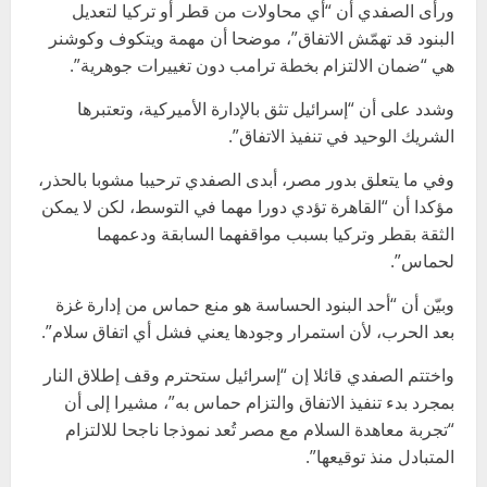
ورأى الصفدي أن “أي محاولات من قطر أو تركيا لتعديل
البنود قد تهمّش الاتفاق”، موضحا أن مهمة ويتكوف وكوشنر
هي “ضمان الالتزام بخطة ترامب دون تغييرات جوهرية”.
وشدد على أن “إسرائيل تثق بالإدارة الأميركية، وتعتبرها
الشريك الوحيد في تنفيذ الاتفاق”.
وفي ما يتعلق بدور مصر، أبدى الصفدي ترحيبا مشوبا بالحذر،
مؤكدا أن “القاهرة تؤدي دورا مهما في التوسط، لكن لا يمكن
الثقة بقطر وتركيا بسبب مواقفهما السابقة ودعمهما
لحماس”.
وبيّن أن “أحد البنود الحساسة هو منع حماس من إدارة غزة
بعد الحرب، لأن استمرار وجودها يعني فشل أي اتفاق سلام”.
واختتم الصفدي قائلا إن “إسرائيل ستحترم وقف إطلاق النار
بمجرد بدء تنفيذ الاتفاق والتزام حماس به”، مشيرا إلى أن
“تجربة معاهدة السلام مع مصر تُعد نموذجا ناجحا للالتزام
المتبادل منذ توقيعها”.