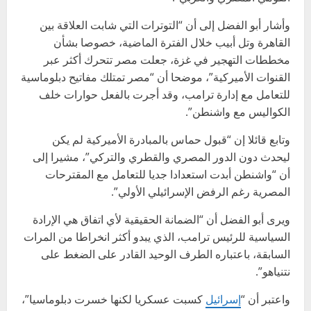
وأشار أبو الفضل إلى أن “التوترات التي شابت العلاقة بين
القاهرة وتل أبيب خلال الفترة الماضية، خصوصا بشأن
مخططات التهجير في غزة، جعلت مصر تتحرك أكثر عبر
القنوات الأميركية”، موضحا أن “مصر تمتلك مفاتيح دبلوماسية
للتعامل مع إدارة ترامب، وقد أجرت بالفعل حوارات خلف
الكواليس مع واشنطن”.
وتابع قائلا إن “قبول حماس بالمبادرة الأميركية لم يكن
ليحدث دون الدور المصري والقطري والتركي”، مشيرا إلى
أن “واشنطن أبدت استعدادا جديا للتعامل مع المقترحات
المصرية رغم الرفض الإسرائيلي الأولي”.
ويرى أبو الفضل أن “الضمانة الحقيقية لأي اتفاق هي الإرادة
السياسية للرئيس ترامب، الذي يبدو أكثر انخراطا من المرات
السابقة، باعتباره الطرف الوحيد القادر على الضغط على
نتنياهو”.
واعتبر أن “
إسرائيل
كسبت عسكريا لكنها خسرت دبلوماسيا”،