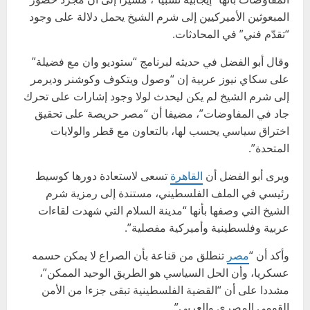
المبعوثين الأميركيين إلى شرم الشيخ يحمل دلالة على وجود
“تقدّم فني” في المحادثات.
وقال أبو الفضل في حديثه لبرنامج “ستوديو وان مع فضيلة”
على سكاي نيوز عربية إن “وصول ويتكوف وكوشنر وديرمر
إلى شرم الشيخ لم يكن ليحدث لولا وجود إشارات على تحرك
جاد في المفاوضات”، مضيفا أن “مصر حريصة على تحقيق
اختراق سياسي يحسب لها، بالتعاون مع قطر والولايات
المتحدة”.
ويرى أبو الفضل أن
القاهرة
تسعى لاستعادة دورها كوسيط
رئيسي في الملف الفلسطيني، مستندة إلى رمزية شرم
الشيخ التي وصفها بأنها “مدينة السلام التي شهدت لقاءات
عربية وفلسطينية وأميركية مفصلية”.
وأكد أن “
مصر
تنطلق من قناعة بأن الصراع لا يمكن حسمه
عسكريا، وأن الحل السياسي هو الطريق الوحيد الممكن”،
مشددا على أن “القضية الفلسطينية تبقى جزءا من الأمن
القومي المصري والعربي”.