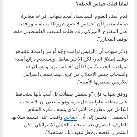
لماذا قبلت حماس الخطة؟
قدم أستاذ العلوم السياسية، أمجد شهاب، قراءة مغايرة
تماما، معتبرا أن “حماس لا تضع شروطا مسبقة، ووافقت
على المقترح الأميركي رغم ظلمه للشعب الفلسطيني فقط
لوقف المجازر”.
وذكر شهاب أن “الرئيس ترامب وجّه أوامر واضحة لنتنياهو
بوقف إطلاق النار، لكن الأخير يماطل ويستخدم ذرائع أمنية
لمواصلة الحرب”، مؤكدا أن “حماس تريد وقف الإبادة
وانسحاب جيش الاحتلال من غزة، بينما تسعى إسرائيل
لتكريس سيطرتها الأمنية”.
ووفق شهاب فإن “واشنطن طمأنت تل أبيب بأنها ستحافظ
على منطقة عازلة داخل غزة، وهو ما يعني أن الانسحاب
الكامل غير مطروح، الأمر الذي ينسف فكرة السلام
الحقيقي”، مشيرا إلى أن “
حماس
وافقت على تسليم سلاحها
للطرف المصري بعد انسحاب الجيش الإسرائيلي، لكن
استمرار القصف يجعل تنفيذ ذلك مستحيلا”.