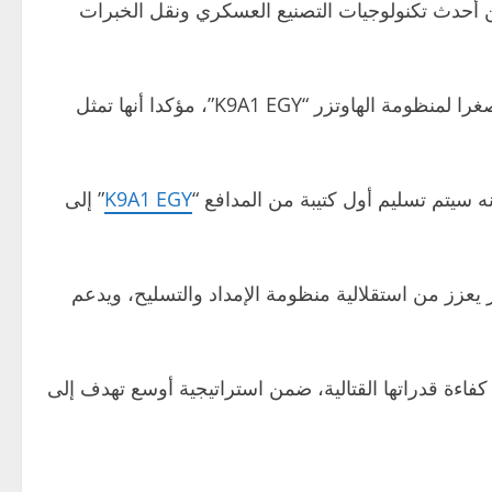
 أحدث تكنولوجيات التصنيع العسكري ونقل الخبرات
وفي هذا السياق، قال وزير الدولة للإنتاج الحربي محمد صلاح إن جناح الوزارة في معرض “EDEX 2025” يضم نموذجا مصغرا لمنظومة الهاوتزر “K9A1 EGY”، مؤكدا أنها تمثل
ه سيتم تسليم أول كتيبة من المدافع “
K9A1 EGY
” إلى
يعزز من استقلالية منظومة الإمداد والتسليح، ويدعم
اءة قدراتها القتالية، ضمن استراتيجية أوسع تهدف إلى