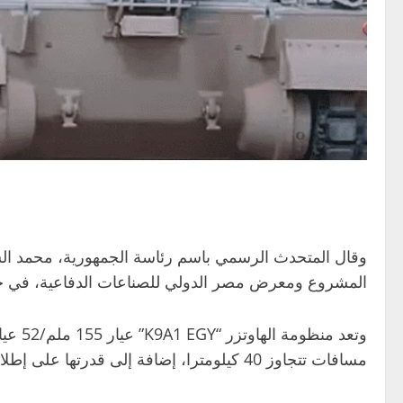
وقال المتحدث الرسمي باسم رئاسة الجمهورية، محمد الش
المشروع ومعرض مصر الدولي للصناعات الدفاعية، في حضو
وتعد 
مسافات تتجاوز 40 كيلومترا، إضافة إلى قدرتها على إطلاق عدة قذائف في زمن قصير جدا، ما يمنحها قوة نيرانية عالية وسرعة كبيرة في التعامل مع الأهداف المتحركة والثابتة.