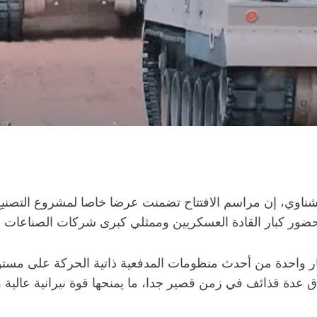
ناوي، إن مراسم الافتتاح تضمنت عرضا خاصا لمشروع التصنيع 
ر كبار القادة العسكريين وممثلي كبرى شركات الصناعات الدف
منظومة الهاوتزر “K9A1 EGY” عيار 155 ملم/52 عيار واحدة من أحدث منظومات المدفعية 