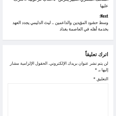
o
عليها
s
Next:
t
وسط حشود المؤيدين والداعمين .. ليث الدليمي يجدد العهد
بخدمة أهله في العاصمة بغداد
n
a
v
اترك تعليقاً
لن يتم نشر عنوان بريدك الإلكتروني.
الحقول الإلزامية مشار
i
إليها بـ
*
g
التعليق
*
a
t
i