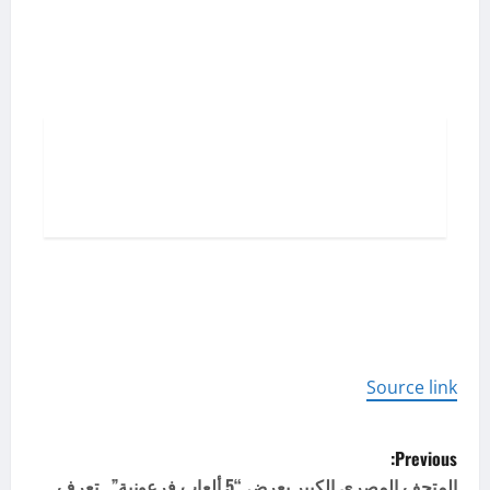
تخطي
إلى
المحتوى
Source link
P
Previous:
المتحف المصري الكبير يعرض “5 ألعاب فرعونية”.. تعرف